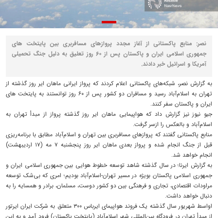
نصر: منابع پاکستانی از آغاز مجدد پروازهای مسافربری بین پایتخت های
جمهوری اسلامی ایران و پاکستان پس از ۶۰ روز تعلیق به دلیل جنگ تحمیلی
آمریکا و اسرائیل خبر دادند.
به گزارش نصر، شبکه‌های پاکستانی اعلام کردند که پرواز ایرانی ماهان ایر روز گذشته از
تهران به اسلام‌آباد رسید و مسافران دو کشور پس از ۶۰ روز توانستند به پایتخت های
ایران و پاکستان سفر کنند.
جیو نیوز نیز گزارش داد که هواپیمایی ماهان ایر روز گذشته پرواز از مبدأ تهران به
اسلام‌آباد و بالعکس را ازسر گرفت.
منابع پاکستانی گفتند که پروازهای مسافربری بین تهران و اسلام‌آباد مطابق با برنامه‌ریزی
قبل از جنگ انجام شده و پرواز بعدی ماهان ایر روز پنجشنبه ۷ مه (۱۷ اردیبهشت)
انجام خواهد شد.
به گزارش ایرنا؛ در سال گذشته شاهد توسعه خطوط هوایی بین جمهوری اسلامی ایران و
جمهوری اسلامی پاکستان بویژه در مسیر تهران-اسلام‌آباد بودیم؛ امری که بی‌شک توسعه
مراودات اقتصادی، تجاری و فرهنگی بین دو کشور دوست، مسلمان، برادر و همسایه را به
دنبال خواهد داشت.
اواسط شهریور سال گذشته یک فروند هواپیمای ایرباس ۳۰۰ متعلق به شرکت ایران ایرتور
از مبدأ تهران در فرودگاه بین‌المللی شهر اسلام‌آباد (پایتخت پاکستان) فرود آمد و به این