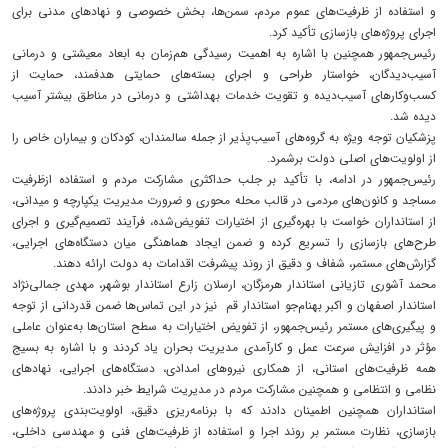
و استفاده از ظرفیت‌های عموم مردم، سمن‌ها، بخش خصوصی و نهادهای مدنی برای
اجرای پروژه‌های بازسازی تأکید کرد.
رئیس‌جمهور همچنین با اشاره به اهمیت رسیدگی هم‌زمان به ابعاد معیشتی و درمانی
آسیب‌دیدگان، خواستار طراحی و اجرای بسته‌های حمایتی هدفمند، حمایت از
کسب‌وکارهای آسیب‌دیده و تقویت خدمات بهداشتی و درمانی در مناطق بیشتر آسیب
دیده شد.
پزشکیان توجه ویژه به گروه‌های آسیب‌پذیر از جمله سالمندان، کودکان و بیماران خاص را
از اولویت‌های اصلی دولت برشمرد.
رئیس‌جمهور در ادامه، با تأکید بر جلب حداکثری مشارکت مردم و استفاده ازظرفیت
مساجد و کانون‌های مردمی در قالب محله محوری و ضرورت مدیریت یکپارچه و میدانی،
از استانداران خواست با بهره‌گیری از اختیارات تفویض‌شده، فرآیند تصمیم‌گیری و اجرای
طرح‌های بازسازی را تسریع کرده و ضمن ایجاد هماهنگی میان دستگاه‌های اجرایی،
گزارش‌های مستمر، شفاف و دقیق از روند پیشرفت اقدامات به دولت ارائه دهند.
محمد آشوری تازیانی استاندار هرمزگان، ارسلان زارع استاندار بوشهر، مهدی جمالی‌نژاد
استاندار اصفهان و اکبر بهنام‌جو استاندار قم نیز در این تماس‌ها ضمن قدردانی از توجه
و پیگیری‌های مستمر رئیس‌جمهور، از تفویض اختیارات به سطح استان‌ها به‌عنوان عاملی
مؤثر در افزایش سرعت عمل و کارآمدی مدیریت بحران یاد کردند و با اشاره به بسیج
همه ظرفیت‌های استانی، از همکاری نیروهای امدادی، دستگاه‌های اجرایی، نهادهای
نظامی و انتظامی و همچنین مشارکت مردم در مدیریت شرایط خبر دادند.
استانداران همچنین اطمینان دادند که با برنامه‌ریزی دقیق، اولویت‌بندی پروژه‌های
بازسازی، نظارت مستمر بر روند اجرا و استفاده از ظرفیت‌های فنی و مهندسی داخلی،