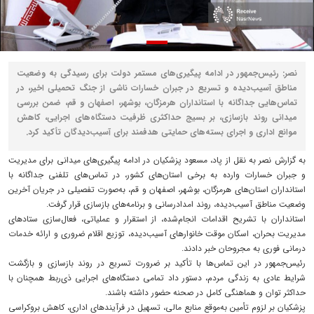
نصر: رئیس‌جمهور در ادامه پیگیری‌های مستمر دولت برای رسیدگی به وضعیت
مناطق آسیب‌دیده و تسریع در جبران خسارات ناشی از جنگ تحمیلی اخیر، در
تماس‌هایی جداگانه با استانداران هرمزگان، بوشهر، اصفهان و قم، ضمن بررسی
میدانی روند بازسازی، بر بسیج حداکثری ظرفیت دستگاه‌های اجرایی، کاهش
موانع اداری و اجرای بسته‌های حمایتی هدفمند برای آسیب‌دیدگان تأکید کرد.
به گزارش نصر به نقل از پاد، مسعود پزشکیان در ادامه پیگیری‌های میدانی برای مدیریت
و جبران خسارات وارده به برخی استان‌های کشور، در تماس‌های تلفنی جداگانه با
استانداران استان‌های هرمزگان، بوشهر، اصفهان و قم، به‌صورت تفصیلی در جریان آخرین
وضعیت مناطق آسیب‌دیده، روند امدادرسانی و برنامه‌های بازسازی قرار گرفت.
استانداران با تشریح اقدامات انجام‌شده، از استقرار و عملیاتی، فعال‌سازی ستادهای
مدیریت بحران، اسکان موقت خانوارهای آسیب‌دیده، توزیع اقلام ضروری و ارائه خدمات
درمانی فوری به مجروحان خبر دادند.
رئیس‌جمهور در این تماس‌ها با تأکید بر ضرورت تسریع در روند بازسازی و بازگشت
شرایط عادی به زندگی مردم، دستور داد تمامی دستگاه‌های اجرایی ذی‌ربط همچنان با
حداکثر توان و هماهنگی کامل در صحنه حضور داشته باشند.
پزشکیان بر لزوم تأمین به‌موقع منابع مالی، تسهیل در فرآیندهای اداری، کاهش بروکراسی