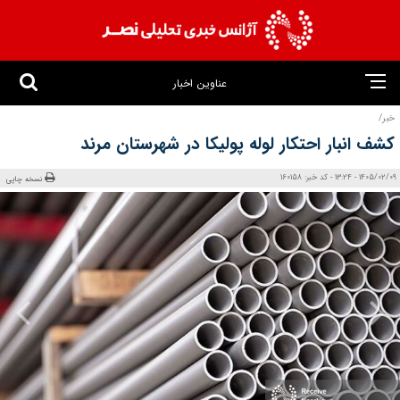
عناوین اخبار
خبر/
کشف انبار احتکار لوله پولیکا در شهرستان مرند
1405/02/09 - 13:24 - کد خبر: 160158
نسخه چاپی