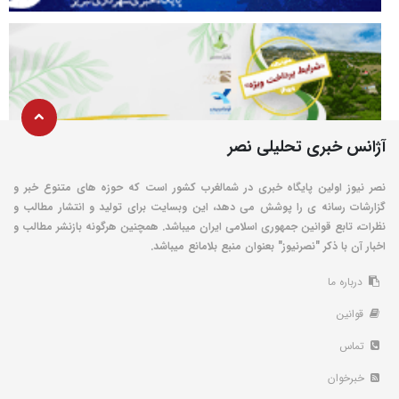
آژانس خبری تحلیلی نصر
نصر نیوز اولین پایگاه خبری در شمالغرب کشور است که حوزه های متنوع خبر و
گزارشات رسانه ی را پوشش می دهد، این وبسایت برای تولید و انتشار مطالب و
نظرات، تابع قوانین جمهوری اسلامی ایران میباشد. همچنین هرگونه بازنشر مطالب و
اخبار آن با ذکر "نصرنیوز" بعنوان منبع بلامانع میباشد.
درباره ما
قوانین
تماس
خبرخوان