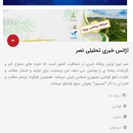
آژانس خبری تحلیلی نصر
نصر نیوز اولین پایگاه خبری در شمالغرب کشور است که حوزه های متنوع خبر و
گزارشات رسانه ی را پوشش می دهد، این وبسایت برای تولید و انتشار مطالب و
نظرات، تابع قوانین جمهوری اسلامی ایران میباشد. همچنین هرگونه بازنشر مطالب و
اخبار آن با ذکر "نصرنیوز" بعنوان منبع بلامانع میباشد.
درباره ما
قوانین
تماس
خبرخوان