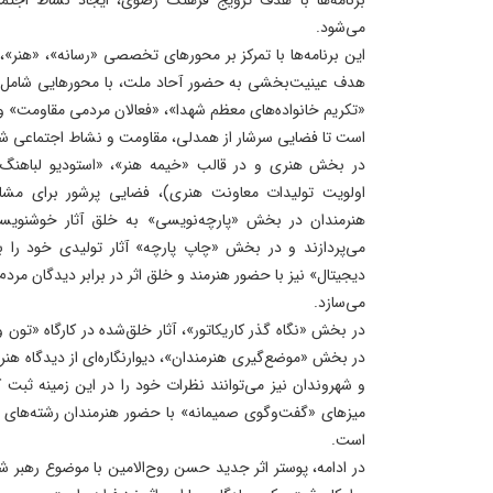
می‌شود.
این برنامه‌ها با تمرکز بر محورهای تخصصی «رسانه»، «هنر»، 
هدف عینیت‌بخشی به حضور آحاد ملت، با محورهایی شامل «
«تکریم خانواده‌های معظم شهدا»، «فعالان مردمی مقاومت» 
است تا فضایی سرشار از همدلی، مقاومت و نشاط اجتماعی شک
در بخش هنری و در قالب «خیمه هنر»، «استودیو لباهنگ»
اولویت تولیدات معاونت هنری)، فضایی پرشور برای مشا
هنرمندان در بخش «پارچه‌نویسی» به خلق آثار خوشنویسی
می‌پردازند و در بخش «چاپ پارچه» آثار تولیدی خود را 
دیجیتال» نیز با حضور هنرمند و خلق اثر در برابر دیدگان مردم
می‌سازد.
در بخش «نگاه گذر کاریکاتور»، آثار خلق‌شده در کارگاه‌ «تو
در بخش «موضع‌گیری هنرمندان»، دیوارنگاره‌ای از دیدگاه ه
و شهروندان نیز می‌توانند نظرات خود را در این زمینه ثبت ک
میزهای «گفت‌وگوی صمیمانه» با حضور هنرمندان رشته‌های مخ
است.
در ادامه، پوستر اثر جدید حسن روح‌الامین با موضوع رهبر 