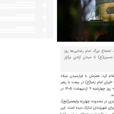
 اجتماع بزرگ امام رضایی‌ها روز
از میدان امام حسین(ع) تا میدان آزادی برگزار
م کرد: همزمان با فرارسیدن میلاد
«ایران امام رضا(ع) در بیعت با رهبر
معظم انقلاب اسلامی؛ حضرت آیت‌الله سیدمجتبی خامنه‌ای» روز چهارشنبه ۹ اردیبهشت ۱۴۰۵ در
د.
تقرار پردیس فرهنگی هنری در محوطه‌ای حدودا ۳۰۰ متری در محدوده چهارراه ولیعصر(عج)،
 برای شهروندان تدارک دیده است. این
اعی و تقویت پیوندهای مردمی اجرا