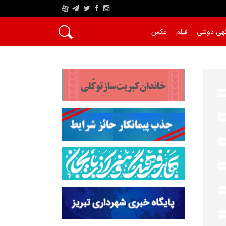
A
هی دولتی
فیلم
عکس