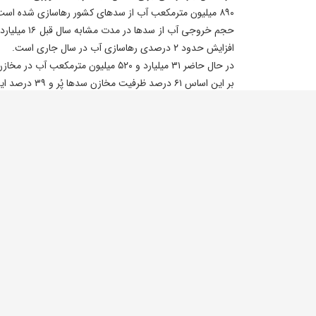
۸۹۰ میلیون مترمکعب آب از سدهای کشور رهاسازی شده است.
افزایش حدود ۲ درصدی رهاسازی آب در سال جاری است.
در حال حاضر ۳۱ میلیارد و ۵۲۰ میلیون مترمکعب آب در مخازن سدهای کشور ذخیره شده است.
بر این اساس ۶۱ درصد ظرفیت مخازن سدها پُر و ۳۹ درصد این ظرفیت خالی است.
است.
مقایسه این رقم با حجم فعلی ذخایر نشان می‌دهد میزان آب
روز مشابه سال قبل ۱۷ درصد افزایش یافته است.
انتهای پیام/
ایلنا - خبرگزاری کار ایران
سدهای کشور
سال آبی جاری
بارش باران
ورودی سد
افزودن نظر جدید
نام