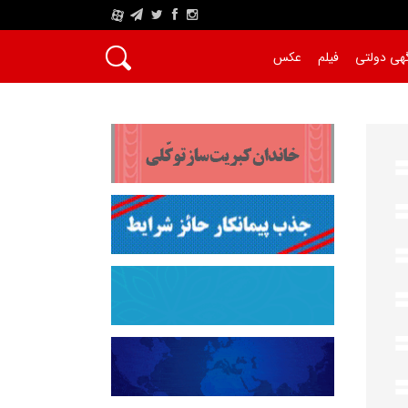
A
هی دولتی
فیلم
عکس