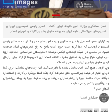
نصر: سخنگوی وزارت امور خارجه ایران گفت : اصرار رئیس کمیسیون اروپا بر
تحریم‌های غیرانسانی علیه ایران به بهانه حقوق بشر، ریاکارانه و شرم‌آور است.
به گزارش نصر، اسماعیل بقائی سخنگوی وزارت امور خارجه در واکنش به سخنان رئیس
کمیسیون اروپایی که ادعا کرده است «زود است راجع به رفع تحریم‌های ایران صحبت
کنیم»، در مطلبی در شبکه اجتماعی ایکس نوشت: «تحریم‌های غیرانسانی اتحادیه اروپا
علیه ایران، هرگز ربطی به «حقوق بشر» نداشته است؛ این تحریم‌ها از ابتدا برای پایمال
کردن حقوق بنیادین ایرانیان طراحی شده‌اند.
وی افزود : هیچ کس این نمایش زننده را باور نمی‌کند. این ژست‌های نمایشی برای شما
ذره‌ای اعتبار در عرصه بین‌المللی خلق نخواهد کرد؛ بلکه فقط رویکرد ریاکارانه و استاندارد
دوگانه هیات حاکمه اروپا را بیشتر نمایان می‌کند و روند سقوط اروپا به ورطه بی‌اهمیتی
و بی‌تأثیری را تسریع می‌نماید».
انتهای پیام /
خبرگزاری ایسنا
تحریم
اروپا
علیه ایران