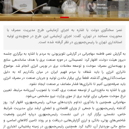
نصر: سخنگوی دولت با اشاره به اجرای آزمایشی طرح مدیریت مصرف با
محوریت مساجد در تهران، گفت: اجرای آزمایشی این طرح در جمع‌بندی اولیه
استانداری تهران با رئیس‌جمهوری در نظر گرفته شده است.
به گزارش نصر، فاطمه مهاجرانی در گزارشی تلویزیونی به مردم با اشاره به برگزاری جلسه
دیروز هیئت دولت، اظهار کرد: تصمیماتی در حوزه صنعت برق با هدف ساماندهی منابع
و بهینه‌سازی مصرف سوخت و توسعه معاملات برق در بورس انرژی انجام شد. موضوع
ناترازی انرژی را باید شفاف با مردم فهیم ایران در میان بگذاریم که به دلیل
سیاست‌گذاری‌های گذشته، قطعاً برای برقرار ماندن تولید و جریان صنعت در مصرف انرژی
باید صرفه‌جویی کنیم تا ناترازی‌ها فشار مضاعف بر صنعت ایجاد نشود.
وی با اشاره به مانع‌زدایی از توسعه صنعت برق، گفت: با تصویب آیین‌نامه مرتبط، تعیین
نرخ سوخت مصرفی برای تولید برق از سوی وزارت نیرو مشخص می‌شود.
مهاجرانی همچنین با یادآوری تداوم بازدیدهای میدانی رئیس‌جمهوری، اظهار کرد: روز
گذشته رئیس‌جمهوری با جمعی از وزرای اقتصادی و اعضای ارشد برای مدیریت شرایط
خاص، نشستی برگزار کرد. در این نشست رئیس‌جمهوری درباره آخرین وضعیت
شاخص‌های پولی، بانکی و ارزی گزارش‌هایی دریافت و بر روند تامین کالاهای اساسی و
منابع مالی موردنیاز آن، تاکید کرد. همچنین رئیس‌جمهوری در زمینه پشتیبانی اعتباری از