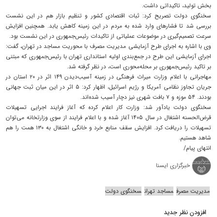
بخش تولید، تاکیداتی داشت.
سخنگوی دولت تصریح کرد: ثبات اقتصادی کشور و تنظیم بازار هم در این نشست
بررسی شد تا فشارهای وارد شده به مردم در این زمینه کاهش یابد. همچنین افزایش
سرعت تصمیم‌گیری در موضوعات عملیاتی از تاکیدات رئیس‌جمهوری در این نشست بود.
وی با اشاره به اجرای طرح آزمایشی مدیریت مصرف با محوریت مساجد در تهران، گفت:
اجرای آزمایشی این طرح در جمع‌بندی اولیه استانداری تهران با رئیس‌جمهوری که مبتنی
بر تاکید رئیس‌جمهوری بر محله‌محوری است، در نظر گرفته شد.
مهاجرانی با اعلام وزارت میراث فرهنگی در زمینه آسیب‌دیدن ۱۴۹ اثر در ۲۰ استان در
جریان تجاوز نظامی آمریکا و رژیم اسرائیل، اظهار کرد: ۵ اثر در این میان ثبت جهانی
بودند. ۵۴ موزه و ۷ بافت شهری نیز دچار آسیب شده‌اند.
سخنگوی دولت یادآور شد: وزارت کار اعلام کرده که آغاز فرایند اجرایی تسهیلات
قرض‌الحسنه اشتغال در سال ۱۴۰۵ آغاز شده و با اعلام فرایند از سوی وزارتخانه می‌توان
تسهیلات را دریافت کرد. افزایش سقف منابع خرد و خانگی اشتغال به ۱۳۰ همت را هم
شاهد هستیم.
انتهای پیام/
خبرگزاری ایسنا
مدیریت مصرف
مساجد تهران
سخنگوی دولت
افزودن نظر جدید