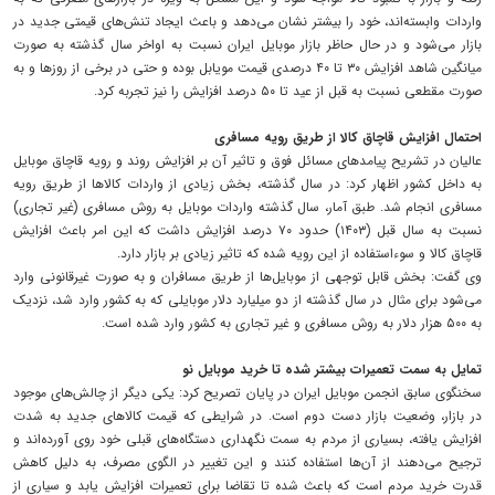
واردات وابسته‌اند، خود را بیشتر نشان می‌دهد و باعث ایجاد تنش‌های قیمتی جدید در
بازار می‌شود و در حال حاظر بازار موبایل ایران نسبت به اواخر سال گذشته به صورت
میانگین شاهد افزایش ۳۰ تا ۴۰ درصدی قیمت مویابل بوده و حتی در برخی از روزها و به
صورت مقطعی نسبت به قبل از عید تا ۵۰ درصد افزایش را نیز تجربه کرد.
احتمال افزایش قاچاق کالا از طریق رویه مسافری
عالیان در تشریح پیامدهای مسائل فوق و تاثیر آن بر افزایش روند و رویه قاچاق موبایل
به داخل کشور اظهار کرد: در سال گذشته، بخش زیادی از واردات کالاها از طریق رویه
مسافری انجام شد. طبق آمار، سال گذشته واردات موبایل به روش مسافری (غیر تجاری)
نسبت به سال قبل (۱۴۰۳) حدود ۷۰ درصد افزایش داشت که این امر باعث افزایش
قاچاق کالا و سوءاستفاده از این رویه شده که تاثیر زیادی بر بازار دارد.
وی گفت: بخش قابل توجهی از موبایل‌ها از طریق مسافران و به صورت غیرقانونی وارد
می‌شود برای مثال در سال گذشته از دو میلیارد دلار موبایلی که به کشور وارد شد، نزدیک
به ۵۰۰ هزار دلار به روش مسافری و غیر تجاری به کشور وارد شده است.
تمایل به سمت تعمیرات بیشتر شده تا خرید موبایل نو
سخنگوی سابق انجمن موبایل ایران در پایان تصریح کرد: یکی دیگر از چالش‌های موجود
در بازار، وضعیت بازار دست دوم است. در شرایطی که قیمت کالاهای جدید به شدت
افزایش یافته، بسیاری از مردم به سمت نگهداری دستگاه‌های قبلی خود روی آورده‌اند و
ترجیح می‌دهند از آن‌ها استفاده کنند و این تغییر در الگوی مصرف، به دلیل کاهش
قدرت خرید مردم است که باعث شده تا تقاضا برای تعمیرات افزایش یابد و سیاری از