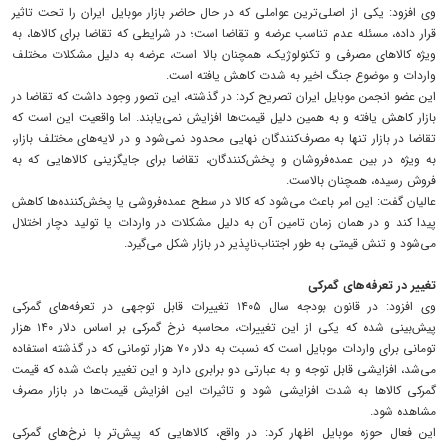
وی افزود: یکی از اصلی‌ترین عواملی که در حال حاضر بازار موبایل ایران را تحت تاثیر
قرار داده، مسئله عدم تناسب عرضه و تقاضا است؛ در شرایطی که تقاضا برای کالاها، به
ویژه کالاهای مصرفی و تکنولوژیک، همچنان بالا است، عرضه به دلیل مشکلات مختلف
واردات و موضوع جنگ اخیر به شدت کاهش یافته است.
این عضو انجمن موبایل ایران تصریح کرد: در گذشته، این تصور وجود داشت که تقاضا در
بازار کاهش یافته و به همین دلیل قیمت‌ها افزایش نمی‌یابند. اما واقعیت این است که
تقاضا در بازار تنها به مصرف‌کنندگان نهایی محدود نمی‌شود و در لایه‌های مختلف بازار،
به ویژه در بین عمده‌فروشان و پخش‌کنندگان، تقاضا برای جایگزینی کالاهایی که به
فروش رسیده، همچنان بالاست.
عالیان گفت: این امر باعث می‌شود که کالا در سطح عمده‌فروشی یا پخش‌کننده‌ها کاهش
پیدا کند و در همان زمان تامین آن به دلیل مشکلات در واردات یا تولید دچار اختلال
می‌شود و تنش قیمتی به طور اجتناب‌ناپذیر در بازار شکل می‌گیرد.
تغییر در تعرفه‌های گمرکی
وی افزود: در قانون بودجه سال ۱۴۰۵ تغییرات قابل توجهی در تعرفه‌های گمرکی
پیش‌بینی شده که یکی از این تغییرات، محاسبه نرخ گمرکی بر اساس دلار ۱۴۰ هزار
تومانی برای واردات موبایل است که نسبت به دلار ۷۰ هزار تومانی که در گذشته استفاده
می‌شد، افزایشی قابل توجه و به عبارتی دو برابری دارد و این تغییر باعث شده که قیمت
گمرکی کالاها به شدت افزایشی شود و تاثیرات این افزایش قیمت‌ها در بازار مصرف
مشاهده شود.
این فعال حوزه موبایل اظهار کرد: در واقع، کالاهایی که پیش‌تر با نرخ‌های گمرکی