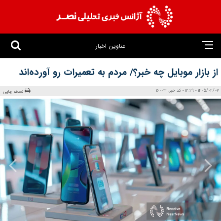
عناوین اخبار
از بازار موبایل چه خبر؟/ مردم به تعمیرات رو آورده‌اند
1405/02/07 - 12:29 - کد خبر: 160014
نسخه چاپی