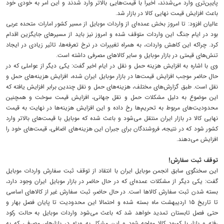
پایین‌تری وارد می‌شدند، اخیرا با قیمت‌هایی بالاتر وارد شدند و این امر به خودی خود
باعث افزایش قیمت نهایی کالا در بازار شد.
عالیان افزود: تا امروز بخش عمده‌ای از واردات موبایل از مسیر کشور امارات متحده عربی
بود در ایام جنگ این واردات متوقف شده و امروز نیز باید از مسیرهای جایگزین اقدام
کرد. چراکه این کاهش واردات، به همراه تغییرات در نرخ تعرفه‌ها، تاثیر زیادی در ایجاد
تنش‌های قیمتی در بازار موبایل و سایر کالاهای مصرفی داشته است.
وی با اشاره به افزایش هزینه حمل و نقل در ایام اخیر گفت: یکی دیگر از عواملی که در
حال حاضر موجب افزایش قیمت‌ها در بازار موبایل ایران شده، افزایش هزینه‌های حمل و
نقل است. طبق گزارش‌های مختلف، هزینه‌های حمل و نقل چندین برابر افزایش یافته که
این موضوع به دلیل مشکلات حمل و نقل جهانی، افزایش قیمت سوخت و همچنین
محدودیت‌های مربوط به تحریم‌ها رخ داده و این افزایش هزینه‌ها در نهایت به قیمت
نهایی کالا در بازار ایران منتقل می‌شود و باعث شده که موبایل با قیمت‌های بالاتر وارد
کشور شود که در نتیجه، فروشندگان برای جبران این هزینه‌های اضافی، قیمت‌های خود را
افزایش می‌دهند.
توقف ثبت سفارش!
این سخنگوی سابق انجمن موبایل ایران با انتقاد از توقف ثبت سفارش واردات موبایل
گفت: یکی دیگر از مشکلات عمده‌ای که در حال حاضر در بازار موبایل ایران وجود دارد،
بسته شدن ثبت سفارش کالاها است. در حال حاضر، ثبت سفارش غیر از کالاهای اساسی
تا تاریخ ۱۵ اردیبهشت ماه بسته شده و احتمالا این محدودیت تا پایان فصل بهار و
حتی فصل تابستان تمدید خواهد شد که باعث می‌شود واردات موبایل به حالت رکود
رفته و بازار با کمبود کالا مواجه شود و این مشکل به ویژه در بازارهای مصرفی که به