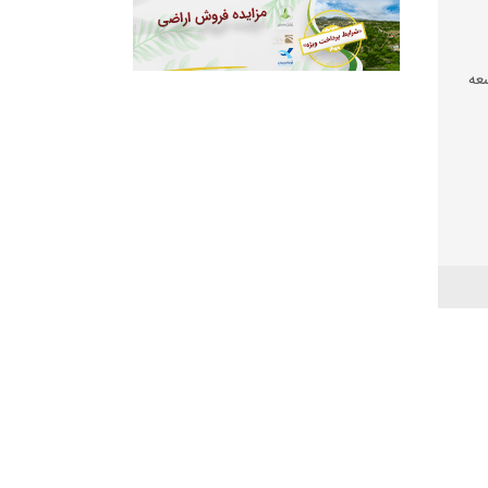
عه
 شود
عیشت
شی
 بود