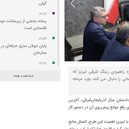
گولی
17:13
رسانه بخشی از زیرساخت توس
اقتصادی است
16:54
پایان جولان سارق حرفه‌ای در
ستارخان
16:38
چهره جاده ائل‌ گلی زیباتر می‌
ژه راهبردی رینگ شرقی تبریز که
مشاهده همه
نی را دنبال می کند، وارد مرحله
16:36
امروز مهم‌ ترین نگرانی‌ ام م
مردم است
تان مرکز آذربایجان‌شرقی، آخرین
16:19
 رفع موانع پیش‌روی آن در دستور کار
مسمومیت شناگران تبریزی نا
از واکنش مواد ضدعفونی‌ کننده
ا تبیین اهمیت این طرح، اتصال منابع
 کرد و افزود: «با تکمیل این پروژه،