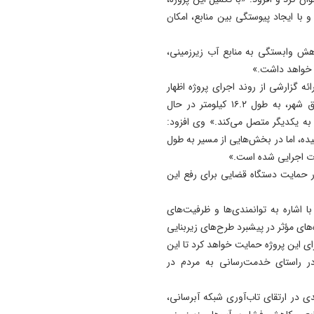
15:56
با ایجاد پیوستگی بین منابع، امکان
معافیت برخی دانشگاه‌ها از اج
طرح جدید تغذیه دانشجویان/
ش وابستگی به منابع آب زیرزمینی،
اجرای طرح مرحله‌ای خواهد بو
، خواهد داشت.»
15:48
ائه گزارشی از روند اجرای پروژه اظهار
دستگیری سارق قمه بدست ت
کرد: «رینگ شرقی تبریز با هدف تأمین آب شرب شمال‌شرق شهر، به طول ۱۶.۲ کیلومتر در حال
عوامل کلانتری ۱۹ تبريز + فیلم
ه یکدیگر متصل می‌کند.» وی افزود:
ژه در حال حاضر به حدود ۸۰ درصد رسیده، اما در بخش‌هایی از مسیر به طول
ار حمایت دستگاه قضایی برای رفع این
ا اشاره به توانمندی‌ها و ظرفیت‌های
های مؤثر در پیشبرد طرح‌های زیربنایی
ی این پروژه حمایت خواهد کرد تا این
 در راستای خدمت‌رسانی به مردم در
ی در ارتقای تاب‌آوری شبکه آبرسانی،