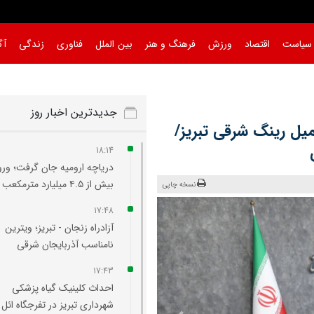
سیاست
اقتصاد
ورزش
فرهنگ و هنر
بین الملل
فناوری
زندگی
آگ
جدیدترین اخبار روز
یل رینگ شرقی تبریز/
18:14
دریاچه ارومیه جان گرفت؛ ورو
بیش از ۴.۵ میلیارد مترمکعب آب
نسخه چاپی
17:48
آزادراه زنجان - تبریز؛ ویترین
نامناسب آذربایجان شرقی
17:43
احداث کلینیک گیاه‌ پزشکی
شهرداری تبریز در تفرجگاه ائل‌