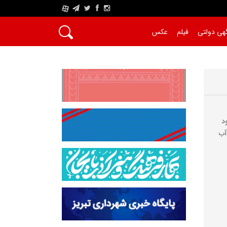
A
هی دولتی
فیلم
عکس
د