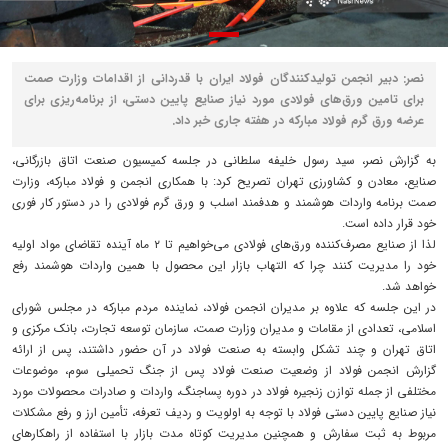
نصر: دبیر انجمن تولیدکنندگان فولاد ایران با قدردانی از اقدامات وزارت صمت
برای تامین ورق‌های فولادی مورد نیاز صنایع پایین دستی، از برنامه‌ریزی برای
عرضه ورق گرم فولاد مبارکه در هفته جاری خبر داد.
به گزارش نصر، سید رسول خلیفه سلطانی در جلسه کمیسیون صنعت اتاق بازرگانی،
صنایع، معادن و کشاورزی تهران تصریح کرد: با همکاری انجمن و فولاد مبارکه، وزارت
صمت برنامه واردات هوشمند و هدفمند اسلب و ورق گرم فولادی را در دستور کار فوری
خود قرار داده است.
لذا از صنایع مصرف‌کننده ورق‌های فولادی می‌خواهیم تا ۲ ماه آینده تقاضای مواد اولیه
خود را مدیریت کنند چرا که التهاب بازار این محصول با همین واردات هوشمند رفع
خواهد شد.
در این جلسه که علاوه بر مدیران انجمن فولاد، نماینده مردم مبارکه در مجلس شورای
اسلامی، تعدادی از مقامات و مدیران وزارت صمت، سازمان توسعه تجارت، بانک مرکزی و
اتاق تهران و چند تشکل وابسته به صنعت فولاد در آن حضور داشتند، پس از ارائه
گزارش انجمن فولاد از وضعیت صنعت فولاد پس از جنگ تحمیلی سوم، موضوعات
مختلفی از جمله توازن زنجیره فولاد در دوره پساجنگ، واردات و صادرات محصولات مورد
نیاز صنایع پایین دستی فولاد با توجه به اولویت و ردیف تعرفه، تأمین ارز و رفع مشکلات
مربوط به ثبت سفارش و همچنین مدیریت کوتاه مدت بازار با استفاده از راهکارهای