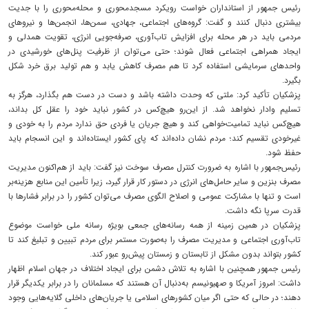
رئیس جمهور از استانداران خواست رویکرد مسجدمحوری و محله‌محوری را با جدیت
بیشتری دنبال کنند و گفت: گروه‌های اجتماعی، جهادی، سمن‌ها، انجمن‌ها و نیروهای
مردمی باید در هر محله برای افزایش تاب‌آوری، صرفه‌جویی انرژی، تقویت همدلی و
ایجاد همراهی اجتماعی فعال شوند؛ حتی می‌توان از ظرفیت پنل‌های خورشیدی در
واحدهای سرمایشی استفاده کرد تا هم مصرف کاهش یابد و هم تولید برق خرد شکل
بگیرد.
پزشکیان تأکید کرد: ملتی که وحدت داشته باشد و دست در دست هم بگذارد، هرگز به
تسلیم وادار نخواهد شد. از این‌رو هیچ‌کس در کشور نباید خود را عقل کل بداند،
هیچ‌کس نباید تمامیت‌خواهی کند و هیچ جریان یا فردی حق ندارد مردم را به خودی و
غیرخودی تقسیم کند؛ مردم نشان داده‌اند که پای کشور ایستاده‌اند و این انسجام باید
حفظ شود.
رئیس‌جمهور با اشاره به ضرورت کنترل مصرف سوخت نیز گفت: باید از هم‌اکنون مدیریت
مصرف بنزین و سایر حامل‌های انرژی در دستور کار قرار گیرد، زیرا تأمین این منابع هزینه‌بر
است و تنها با مشارکت عمومی و اصلاح الگوی مصرف می‌توان کشور را در برابر فشارها با
قدرت سرپا نگه داشت.
پزشکیان در همین زمینه از همه رسانه‌های جمعی بویژه رسانه ملی خواست موضوع
تاب‌آوری اجتماعی و مدیریت مصرف را به‌صورت مستمر برای مردم تبیین و تبلیغ کند تا
کشور بتواند بدون مشکل از تابستان و زمستان پیش‌رو عبور کند.
رئیس جمهور همچنین با اشاره به تلاش دشمن برای ایجاد اختلاف در جهان اسلام اظهار
داشت: امروز آمریکا و صهیونیسم به‌دنبال آن هستند که مسلمانان را در برابر یکدیگر قرار
دهند؛ در حالی که حتی اگر میان کشورهای اسلامی یا جریان‌های داخلی گلایه‌هایی وجود