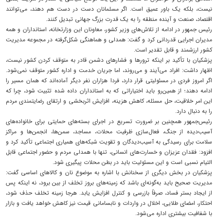
نیست، بلکه یک باور عمیق است. اگر مسلمانان دست در دست هم دهند، می‌توانند
اقتصاد، صنعت و آینده منطقه را به یک قدرت بزرگ جهانی تبدیل کنند.
رئیس جمهور در ادامه از تلاش‌های وزیر کشور، معاونان این وزارتخانه، استانداران و همه
مدیران اجرایی قدردانی کرد و گفت: همدلی و هماهنگی شکل‌گرفته در مجموعه مدیریت
کشور ارزشمند و قابل تقدیر است.
پزشکیان با تأکید بر اینکه ترورها و فشارهای دشمن قادر به متوقف کردن کشور نیست،
اظهار داشت: افراد می‌آیند و می‌روند، اما جریان خدمت و اداره کشور متوقف نمی‌شود.
اگر امروز فردی در مسئولیتی قرار دارد، فردا هزاران نفر دیگر آماده‌اند که همان مسیر را
ادامه دهند؛ از همین‌رو باید اختیاراتی که به استانداران داده شده تثبیت شود، چرا که
این امر خلاقیت، حل مسئله، کاهش هزینه، افزایش اثربخشی و ارتقای رضایتمندی مردم
را به دنبال دارد.
رئیس‌جمهور همچنین بر ضرورت تسریع در اجرای بسته‌های حمایتی برای خانواده‌های
آسیب‌دیده از جنگ، فعال‌سازی ظرفیت محلات، مساجد، سمن‌ها، انجمن‌ها و مراکز
سلامت برای رسیدگی به آسیب‌دیدگان و تقویت شبکه‌های همیاری اجتماعی تأکید کرد و
افزود: فقدان عزیزان و خسارت‌های انسانی، تنها با همدلی مردم و حضور اجتماعی قابل
التیام نسبی است و این مسئولیت باید در بطن محلات پیگیری شود.
پزشکیان در بخش دیگری از سخنانش با اشاره به موضوع نان و کالاهای اساسی گفت:
مدیریت صحیح باید به‌گونه‌ای باشد که زمینه‌های بروز تخلف از بین برود، نه اینکه پس
از ایجاد بستر فساد، صرفاً بازرسی و کنترل افزایش یابد. هرجا زمینه تخلف حذف شود،
احتکار، امضای طلایی، اخلال در واردات و نابسامانی قیمت نیز کاهش خواهد یافت و بازار
با شفافیت بیشتری اداره می‌شود.