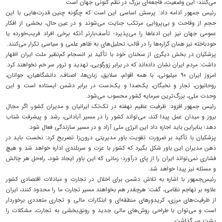
می‌کنند؛ این وضعیت، فاجعه‌ای بزرگ در نظم کنونی جهان است.
رئیس جمهور ادامه داد: پرسش اساسی این است که چگونه چنین قدرت‌هایی با این
حجم از وقاحت و بی‌پروایی مرتکب جنایت می‌شوند و در عین حال، بخشی از افکار
عمومی جهان نیز این ادعاها را می‌پذیرد؛ تأسف‌بارتر آنکه برخی افراد فریب‌خورده یا
خودباخته نیز همان گزاره‌ها را در قالب تحلیل‌های به ظاهر علمی و سیاسی تکرار می‌کنند.
پزشکیان در بخش دیگری از سخنان خود با تأکید بر انسجام کم‌نظیر ملت ایران اظهار
داشت: مردم ایران نشان داده‌اند که در برابر زورگویی، تهدید و ترور سر خم نخواهند کرد.
امروز ایران ۹۰ میلیونی، با همه اقوام، سلایق، زبان‌ها، اصناف، دانشگاهیان، جوانان،
روحانیون، تجار و نخبگان، یک‌صدا و یک‌دست در برابر دشمن ایستاده است و این
وحدت ملی، بزرگ‌ترین سرمایه کشور محسوب می‌شود.
رئیس جمهور افزود: ظرفیت عظیم نهفته در تک‌تک ایرانیان و مدیران کشور، اگر مجال
بروز و میدان عمل پیدا کند، می‌تواند کشور را در مسیر آبادانی، رشد و پیشرفت شتاب
دهد؛ بنابراین باید اجازه داد این انرژی ملی آزاد و در مسیر سازندگی فعال شود.
پزشکیان با تأکید بر ضرورت تقویت باور مدیریتی درون‌زا تصریح کرد: نخست باید در
ذهن مدیران این باور شکل بگیرد که کشور با عزت و سربلندی اداره خواهد شد و هیچ
فشاری نمی‌تواند ایران را از پای درآورد؛ زمانی که این باور ایجاد شود، راه‌حل هر چالش
و مسئله نیز پیدا خواهد شد.
رئیس‌جمهور با اشاره به تلاش دشمن برای اخلال در تجارت و مبادلات اقتصادی کشور
علاوه بر تهاجم نظامی، گفت: هرچقدر هم بخواهند مسیر تجارت ما را محدود کنند، ایران
از ظرفیت‌های مرزی، کریدورهای منطقه‌ای و ابتکارات مالی و تجاری متعددی برخوردار
است و می‌توان با طراحی روش‌های مالی جدید و رونق‌بخشی به تجارت، مشکلات را
پشت سر گذاشت.