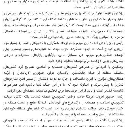
داشته باشد، اکنون زمان پرداختن به اختلافات نیست، بلکه زمان همگرایی، همکاری و
مقابله با امیال شیطانی دشمن است.
پزشکیان افزود: نباید اجازه داد رژیم صهیونیستی و آمریکا با طراحی ترفندهای سیاسی و
امنیتی، میان ملت ایران و سایر مسلمانان منطقه شکاف ایجاد کنند؛ چراکه اگر امروز ایران
هدف قرار گرفته، به این معنا نیست که دیگر کشورهای منطقه در امان خواهند ماند. پروژه
توسعه‌طلبانه صهیونیسم متوقف نخواهد شد و انتشار علنی و بی‌شرمانه نقشه‌های
موسوم به اسرائیل بزرگ نشان‌دهنده همین زیاده‌خواهی آشکار است.
رئیس‌جمهور نقش استانداران مرزی را در ایجاد همگرایی با کشورهای همسایه بسیار مهم
ارزیابی کرد و گفت: تا اینجا عملکردها خوب بوده، اما ظرفیت‌های بسیار بیشتری برای
توسعه همکاری‌های مرزی، حل مسایل مالی، بازآرایی بازارهای مشترک و طراحی
پیمان‌های پولی دوجانبه برای توسعه تجارت وجود دارد.
پزشکیان با قدردانی از همراهی کشورهای همسایه و اسلامی تصریح کرد: کشورهای
مختلف منطقه از جمله افغانستان، پاکستان، عراق، جمهوری آذربایجان و ترکیه
همکاری‌های مؤثری با ایران داشته‌اند و اجازه نداده‌اند دشمنان از مسیر آنان سناریوهای
تنش‌زا را پیش ببرند و اینگونه نبود که ما در این جنگ تنها باشیم؛ این همراهی‌ها
شایسته تقدیر است و باید از این فرصت‌ها برای تحکیم مناسبات منطقه‌ای بهره گرفت.
رئیس جمهور افزود: آمریکا حامی واقعی کشورهای منطقه نیست، بلکه تلاش می‌کند
کشورهای اسلامی و همسایه را درگیر نزاع‌های فرسایشی کند تا منابع و امنیت منطقه در
اختیار خودش باقی بماند؛ بنابراین بهترین راه این است که کشورهای منطقه خودشان
مشکلاتشان را حل و امنیت منطقه را نیز خودشان تأمین کنند.
پزشکیان با تأکید بر اعتقاد راسخ خود به وحدت جهان اسلام گفت: همه کشورهای
اسلامی برادران و خواهران ما هستند و این یک موضع سیاسی یا شعار در شرایط جنگی