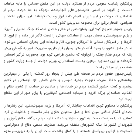
پزشکیان رضایت عمومی مردم از عملکرد دولت در این مقطع حساس را مایه مباهات
دانست و افزود: بر اساس نظرسنجی‌های انجام‌شده، نزدیک به ۸۰ درصد مردم از
اقداماتی که دولت در این دوران انجام داده ابراز رضایت کرده‌اند؛ این میزان اعتماد و
همراهی، افتخار بزرگی برای مجموعه مدیریتی کشور است.
رئیس جمهور تصریح کرد: این رضایتمندی در حالی حاصل شده که جنگ تحمیلی آمریکا
و رژیم صهیونیستی، بخش مهمی از معادلات جهانی را تحت تأثیر قرار داده و از اروپا تا
آفریقا و از آمریکای شمالی تا آمریکای جنوبی، آثار و تبعات این بحران احساس می‌شود؛
اما در داخل کشور، با وجود آنکه در متن بحران قرار داریم، مدیریت امور به گونه‌ای پیش
رفته که مردم فشار جنگ را آن‌گونه که دشمن طراحی کرده بود، به‌صورت فراگیر احساس
نکرده‌اند و این دستاورد مرهون زحمات استانداران، وزرای دولت، از جمله وزارت کشور و
همه مدیران میدانی است.
رئیس‌جمهور حضور مردم در صحنه طی بیش از پنجاه روز گذشته را یکی از مهم‌ترین
مؤلفه‌های حفظ امنیت، تقویت روحیه عمومی و خلق فضای تازه اجتماعی در کشور
برشمرد و گفت: حضور گسترده مردم در خیابان‌ها و میادین در حمایت از کشور، نظام و
انقلاب، حماسه‌ای بزرگ آفرید و سرمایه اجتماعی کم‌نظیری را برای عبور از این مقطع
ایجاد کرد.
پزشکیان با محکوم کردن اقدامات جنایتکارانه آمریکا و رژیم صهیونیستی، این رفتارها را
مصداق آشکار تناقض میان ادعا و عمل مدعیان حقوق بشر دانست و خاطرنشان کرد:
کسانی که با صراحت دست به ترور مسئولان، دانشمندان، مردم بی‌گناه، دانش‌آموزان و
شهروندان کشور ما، بلکه کشورهای منطقه می‌زنند، همان‌ها مدعی دفاع از دموکراسی،
انسانیت و قوانین بین‌الملل هستند و با کمال وقاحت، ملت ایران را به تروریسم متهم