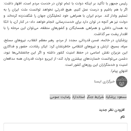
رئیس جمهور با تأکید بر اینکه دولت با تمام توان در خدمت مردم است، اظهار داشت:
اگر با هم باشیم و درست عمل کنیم، هیچ قدرتی نخواهد توانست ملت ایران را به
تسلیم وادار کند. مردم ایران با همراهی خود تحلیلگران جهان را شگفت‌زده کرده‌اند و
دولت نیز هر آنچه در توان دارد برای خدمت‌رسانی انجام خواهد داد؛ در کنار آن، با اتکا
به همدلی داخلی و همراهی همسایگان و کشورهای منطقه، می‌توان این مرحله را با
اقتدار پشت سر گذاشت.
پزشکیان در خاتمه، ضمن قدردانی مجدد از مردم، رهبر معظم انقلاب، نیروهای مسلح،
سپاه، بسیج، ارتش و نیروهای انتظامی خاطرنشان کرد: ایثار، رشادت، حضور و فداکاری
این عزیزان نقش اساسی در حفظ امنیت کشور داشته و اگر این جانفشانی‌ها نبود،
دشمن می‌توانست خسارت‌های بیشتری وارد کند؛ از این‌رو دولت قدردان همه مدافعان
امنیت و خدمتگزاران این روزهای کشور است.
انتهای پیام/
خبرگزاری ایسنا
مسعود پزشکیان
شرایط جنگی
استانداران
رضایت عمومی
افزودن نظر جدید
نام