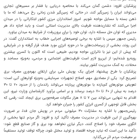
پزشکیان افزود: دشمن گمان می‌کند با محاصره دریایی یا فشار بر مسیرهای تجاری
می‌تواند ایران را زمین‌گیر کند، در حالی که زمین‌گیر شدن زمانی رخ می‌دهد که ما با
ذهن بسته با مسایل مواجه شویم. امروز استانداران مرزی کشور ابتکاراتی را در میدان
اجرا می‌کنند که نشان‌دهنده ظرفیت بالای مدیریت استانی است و باید اجازه داد هر
مدیری که توان حل مسئله دارد، توان خود را برای برون‌رفت از شرایط به میدان بیاورد.
رئیس جمهور سپس با اشاره به برخی توصیه‌های اجرایی خطاب به استانداران گفت: در
این روند، بخشی از زیرساخت‌های ما در حوزه انرژی مورد هدف قرار گرفته و در شرایطی
که پیش از این نیز با ناترازی مواجه بودیم، طبیعی است که اکنون با کسری بیشتری
روبه‌رو شده‌ایم؛ از این‌رو لازم است ظرفیت‌های اجتماعی و مردمی، به‌ویژه مساجد و
محلات، به کمک مدیریت کشور بیایند.
پزشکیان با طرح پیشنهاد اجرای یک پویش ملی برای ارتقای بهره‌وری مصرف برق
تصریح کرد: یکی از مصادیق مهم، اصلاح تجهیزات سرمایشی به‌ویژه کولرهای آبی است؛
تعویض موتورهای کم‌بازده با موتورهای پربازده می‌تواند راندمان را از حدود ۲۰ تا ۳۰
درصد به بیش از ۶۰ تا ۷۰ درصد برساند و بر اساس برآورد کارشناسان وزارت نیرو، این
اقدام به تنهایی می‌تواند بین ۷ تا ۸ هزار مگاوات صرفه‌جویی برق ایجاد کند؛ رقمی که
بخش قابل توجهی از کسری انرژی کشور را جبران خواهد کرد.
رئیس‌جمهور با اشاره به مشارکت ۳۰ میلیونی مردم در پویش‌ جان فدا، بر ضرورت
بهره‌گیری از این ظرفیت در مدیریت مصرف تأکید کرد و افزود: اگر مردم تنها بخشی از
الگوی مصرف خود را اصلاح کنند، دیگر نیازی نخواهد بود برق و گاز صنایع قطع شود؛
تأکید ما این است که نباید چرخه اقتصاد و تولید مختل شود، چراکه توقف تولید مستقیماً
بر معیشت مردم اثر می‌گذارد.