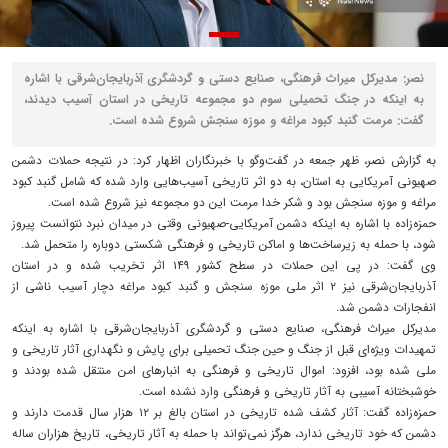
نصر: مدیرکل میراث فرهنگی، صنایع دستی و گردشگری آذربایجان‌شرقی با اشاره
به اینکه در جنگ تحمیلی سوم دو مجموعه تاریخی در استان آسیب دیدند،
گفت: مرمت گنبد کبود مراغه و موزه سنجش شروع شده است.
به گزارش نصر، ظهر جمعه در گفت‌وگو با خبرنگاران اظهار کرد: در نتیجه حملات دشمن
صهیونی آمریکایی به استان، به دو اثر تاریخی آسیب‌هایی وارد شده که شامل گنبد کبود
مراغه و موزه سنجش بود و شکر خدا مرمت این دو مجموعه نیز شروع شده است.
حمزه‌زاده با اشاره به اینکه دشمن آمریکایی-صهیونی وقتی در میدان نبرد نتوانست پیروز
شود، با حمله به زیرساخت‌ها و اماکن تاریخی و فرهنگی شکستی دوباره را متحمل شد.
وی گفت: در پی این حملات در سطح کشور ۱۴۹ اثر تخریب شده و در استان
آذربایجان‌شرقی نیز ۲ اثر ملی موزه سنجش و گنبد کبود مراغه دچار آسیب ناشی از
انفجارات دشمن شد.
مدیرکل میراث فرهنگی، صنایع دستی و گردشگری آذربایجان‌شرقی با اشاره به اینکه
تمهیدات ویژه‌ای قبل از جنگ و حین جنگ تحمیلی برای پایش و نگهداری آثار تاریخی و
ملی شده بود، افزود: اموال تاریخی و فرهنگی به انبارهای امن منتقل شده بودند و
خوشبختانه آسیبی به آثار تاریخی و فرهنگی وارد نشده است.
حمزه‌زاده گفت: آثار کشف شده تاریخی در استان بالغ بر ۱۲ هزار سال قدمت دارند و
دشمن که خود تاریخی ندارد، هرگز نمی‌تواند با حمله به آثار تاریخی، تاریخ هزاران ساله