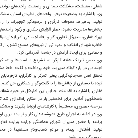
شغلی، معیشت، مشکلات بیمه‌ای و وضعیت واحدهای تولیدی
وی با اشاره به وضعیت برخی واحدهای تولیدی استان، مشکلات 
تولید، بدهی‌ها، معوقات کارگری و فرسودگی تجهیزات را ا
چالش‌ها مدیریت نشود، خطر افزایش بیکاری و رکود واحدهای
بهزاد غفاری، مدیرکل تعاون، کار و رفاه اجتماعی آذربایجان‌ش
خاطره شهدای انقلاب و قدردانی از نیروهای مسلح کشور، از ت
و نظامی برای ایجاد آرامش در جامعه قدردانی کرد.
وی ضمن تبریک هفته کارگر، به تشریح سیاست‌ها و عملکرد م
اجتماعی در بازه کوتاه مدیریت خود پرداخت و گفت: خط م
تحقق اصل سه‌جانبه‌گرایی یعنی تمرکز بر کارگران، کارفرمایان
کرده تا بسیاری از چالش‌ها را با گفت‌وگو و همکاری حل کنیم.
غفاری با اشاره به اقدامات اجرایی این اداره‌کل در حوزه شفا
پاسخگویی آنلاین برای نخستین‌بار در استان راه‌اندازی شد تا 
مراجعه حضوری، مستقیماً با کارشناسان ارتباط بگیرند و مشکلا
وی در ادامه به اجرای طرح «دوشنبه‌های کار و تولید» برای او
برنامه با حضور مدیران شورای هماهنگی وزارت وزارت تعاون
تولید، اشتغال، بیمه، و موانع کسب‌وکار مستقیماً در مح
تصمیم‌گیری می‌شود.