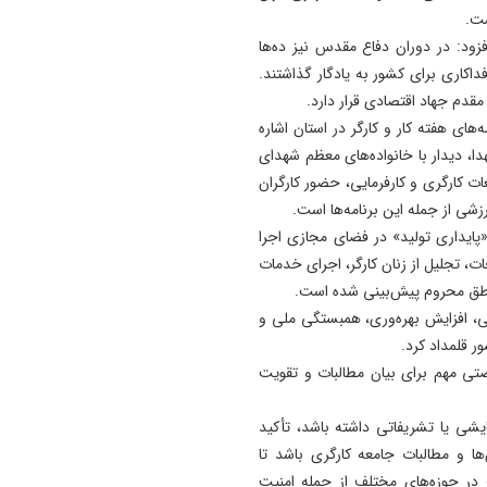
15:56
ست.
معافیت برخی دانشگاه‌ها از اج
فزود: در دوران دفاع مقدس نیز ده‌ها
طرح جدید تغذیه دانشجویان/
فداکاری برای کشور به یادگار گذاشتند.
اجرای طرح مرحله‌ای خواهد بو
قدم جهاد اقتصادی قرار دارد.
های هفته کار و کارگر در استان اشاره
15:48
دستگیری سارق قمه بدست ت
دا، دیدار با خانواده‌های معظم شهدای
عوامل کلانتری ۱۹ تبريز + فیلم
 کارگری و کارفرمایی، حضور کارگران
زشی از جمله این برنامه‌ها است.
ایداری تولید» در فضای مجازی اجرا
ات، تجلیل از زنان کارگر، اجرای خدمات
ناطق محروم پیش‌بینی شده است.
خلی، افزایش بهره‌وری، همبستگی ملی و
ر قلمداد کرد.
رصتی مهم برای بیان مطالبات و تقویت
نمایشی یا تشریفاتی داشته باشد، تأکید
ا و مطالبات جامعه کارگری باشد تا
ر حوزه‌های مختلف از جمله امنیت