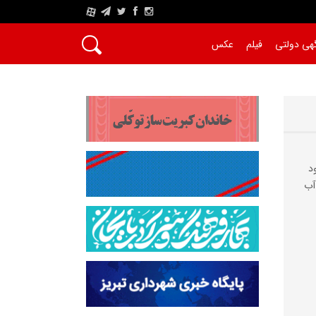
A
هی دولتی
فیلم
عکس
د