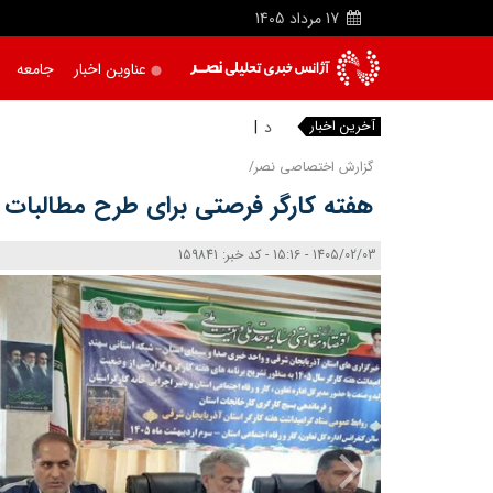
17
مرداد
1405
عناوین اخبار
جامعه
آخرین اخبار
دریاچه ارو
گزارش اختصاصی نصر/
هفته کارگر فرصتی برای طرح مطالبات 
1405/02/03 - 15:16 - کد خبر: 159841