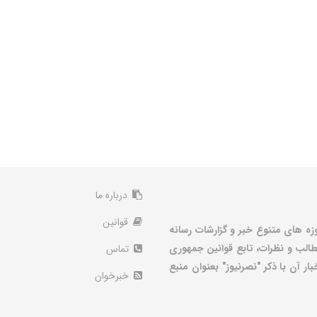
درباره ما
قوانین
زه های متنوع خبر و گزارشات رسانه
الب و نظرات، تابع قوانین جمهوری
تماس
ر آن با ذکر "نصرنیوز" بعنوان منبع
خبرخوان