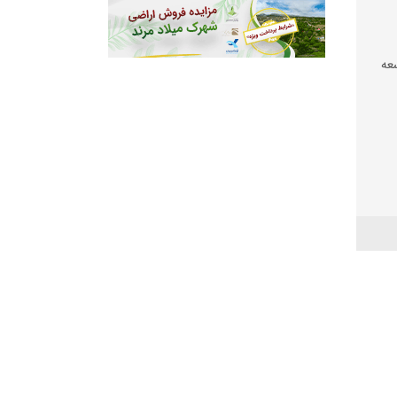
عه
 شود
عیشت
شی
 بود