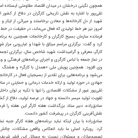
همچون نگینی درخشان در میدان اقتصاد مقاومتی ایستاده ا
تقی‌پور با اشاره به نقش تاریخی کارگران در دفاع از کشور ا
شهید از دل کارخانه‌ها و معادن برخاستند و میراثی از ایثار و 
امروز نیز هر خط تولیدی که فعال می‌ماند، در حقیقت در خط م
فرمانده سازمان بسیج کارگران و کارخانجات همچنین به برنامه‌
کرد و گفت: برگزاری مراسم میثاق با شهدا و غبارروبی مزار شه
کارگر، معرفی و گرامیداشت شهید شاخص سال، برگزاری تجمعات
در نماز جمعه با لباس کارگری و اجرای برنامه‌های فرهنگی و ور
وی افزود: همچنین پویش ملی «همدل با کارگر» و هشتگ «پ
می‌شود و برنامه‌هایی برای تقدیر از بسیجیان فعال در کارخانج
جهادی در حوزه تولید و ارائه خدمات درمانی و حمایتی در م
تقی‌پور عبور از مشکلات اقتصادی را تنها با تکیه بر توان دا
تقویت تولید میسر دانسته و جهاد در عرصه تولید، دفاع از کشو
صادق‌زاده، دبیر ستاد بزرگداشت هفته کارگر این هفته را ف
نقش‌آفرینی کارگران در پیشرفت کشور دانست.
صادق‌زاده با بیان اینکه نباید برنامه‌های هفته کارگر جنبه 
کرد: رویکرد اصلی ما باید انعکاس واقعی مشکلات، چالش‌ه
تصمیم‌سازان و مسئولان نسبت به مسائل این قشر شریف د