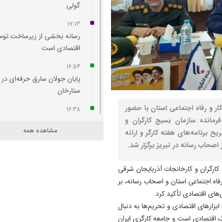
گولی
17:13
رسانه بخشی از زیرساخت توس
اقتصادی است
16:54
پایان جولان سارق حرفه‌ای در
ستارخان
کار و رفاه اجتماعی استان با حضور
16:38
 فرمانده سازمان بسیج کارگران و
چهره جاده ائل‌ گلی زیباتر می‌
مشاهده همه
یح برنامه‌های هفته کارگر و ارائه
16:36
صحاب رسانه در تبریز برگزار شد.
امروز مهم‌ ترین نگرانی‌ ام م
مردم است
کارگران و کارخانجات آذربایجان شرقی
رفاه اجتماعی استان و اصحاب رسانه، بر
16:19
‌های اقتصادی تأکید کرد.
مسمومیت شناگران تبریزی نا
بزارهای اقتصادی و تحریم‌ها به دنبال
از واکنش مواد ضدعفونی‌ کننده
 اقتصادی است و جامعه کارگری ایران