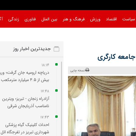
سیاست
اقتصاد
ورزش
فرهنگ و هنر
بین الملل
فناوری
زندگی
آگ
جدیدترین اخبار روز
جامعه کارگری
18:14
نسخه چاپی
دریاچه ارومیه جان گرفت؛ ورو
بیش از ۴.۵ میلیارد مترمکعب آب
17:48
آزادراه زنجان - تبریز؛ ویترین
نامناسب آذربایجان شرقی
17:43
احداث کلینیک گیاه‌ پزشکی
شهرداری تبریز در تفرجگاه ائل‌