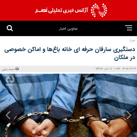
عناوین اخبار
خبر/
دستگیری سارقان حرفه ای خانه باغ‌ها و اماکن خصوصی
در ملکان
1405/02/03 - 10:54 - کد خبر: 159817
نسخه چاپی