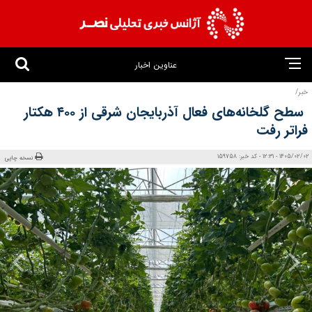
عناوین اخبار
خبر/
سطح گلخانه‌های فعال آذربایجان شرقی از ۴۰۰ هکتار
فراتر رفت
1405/02/02 - 12:31 - کد خبر: 159758
نسخه چاپی