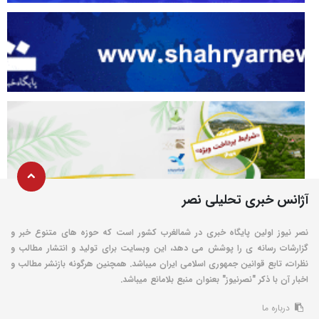
آژانس خبری تحلیلی نصر
نصر نیوز اولین پایگاه خبری در شمالغرب کشور است که حوزه های متنوع خبر و
گزارشات رسانه ی را پوشش می دهد، این وبسایت برای تولید و انتشار مطالب و
نظرات، تابع قوانین جمهوری اسلامی ایران میباشد. همچنین هرگونه بازنشر مطالب و
اخبار آن با ذکر "نصرنیوز" بعنوان منبع بلامانع میباشد.
درباره ما