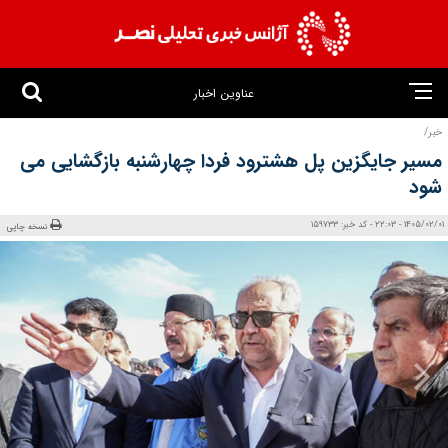
عناوین اخبار
خبر/
مسیر جایگزین پل هشترود فردا چهارشنبه بازگشایی می
شود
1405/02/01 - 22:03 - کد خبر: 159733
نسخه چاپی