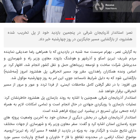
نصر: استاندار آذربایجان شرقی در پنجمین بازدید خود از پل تخریب‌ شده
هشترود، از بازگشایی مسیر جایگزین در روز چهارشنبه خبر داد.
به گزارش نصر ، بهرام سرمست سه شنبه در بازدیدی که با همراهی رضا صدیقی نماینده
مردم شریف تبریز، اسکو و آذرشهر و هوشنگ بازوند معاون وزیر راه و شهرسازی و
مدیرعامل شرکت ساخت و توسعه زیربناهای حمل و نقل کشور انجام شد، اظهار کرد: بر
اساس وعده همکاران راهداری، مقرر بود مسیر انحرافی پل هشترود امروز (سه‌شنبه)
بازگشایی شود که به‌ دلیل شرایط نامساعد جوی، این امر به روز چهارشنبه موکول شد.
وی افزود: با در نظر گرفتن کامل ملاحظات ایمنی، از فردا تردد و عبور و مرور از مسیر
انحرافی برقرار خواهد شد.
استاندار آذربایجان شرقی همچنین با اشاره به روند بازسازی پل هشترود خاطرنشان کرد:
عملیات بازسازی با رویکردی جهادی در حال انجام است و تمامی امکانات لازم به‌ همراه
اراده جمعی برای تسریع در پیشبرد این پروژه فراهم شده است.
استاندار آذربایجان شرقی در بخش دیگری از سخنان خود به آخرین وضعیت پروژه های
حوزه راه‌سازی استان اشاره کرد و گفت: سفر معاون وزیر راه و شهرسازی از جهات مختلف
دارای نتایج مثبت و اثرگذار بود. به‌ ویژه در بازدید از قطعه ۶ مسیر آزاد راه تبریز–ارومیه،
موضوع تملک اراضی در محدوده تقاطع با فاز ۲ خاوران و اصلاح واریانت مسیر مورد