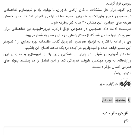
بررسی قرار گرفت.
وی افزود: برای حل مشکلات مالکان اراضی خاوران، با وزارت راه و شهرسازی تفاهماتی
در خصوص تغییر واریانت و همچنین نحوه تملک اراضی انجام شد تا ضمن کاهش
هزینه‌ های اجرایی، این مشکل ۳۰ ‌ساله نیز برطرف شود.
سرمست ادامه داد: همچنین در خصوص تونل آزادراه تبریز–ارومیه نیز تفاهماتی برای
تسریع در اجرا حاصل شد که از دستاوردهای مهم این سفر به شمار می‌رود.
وی در ادامه با اشاره به آزادراه صوفیان–شوردرق گفت: مقدمات بهره‌ برداری از ۹ کیلومتر
این مسیر فراهم شده و امیدواریم در آینده نزدیک شاهد افتتاح آن باشیم.
استاندار آذربایجان شرقی در پایان از همکاری وزیر راه و شهرسازی و معاونان این
وزارتخانه، به‌ ویژه مهندس بازوند، قدردانی کرد و این تعامل را در پیشبرد پروژه ‌های
عمرانی استان مؤثر دانست.
انتهای پیام/
خبرگزاری مهر
پل
هشترود
استاندار
افزودن نظر جدید
نام