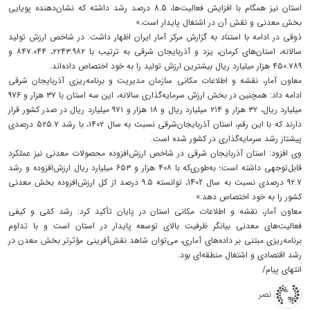
استان نیز همگام با افزایش فعالیت‌ها، 8.5 درصد رشد داشته که نشان‌دهنده پویایی
بخش معدنی و نقش آن در اشتغال پایدار است.»
ذوقی در ادامه با استناد به گزارش مرکز آمار ایران اظهار داشت: در شاخص ارزش تولید
سالانه، استان‌های کرمان، یزد و آذربایجان شرقی به ترتیب با ۲۲۴۳.۹۸۲، ۸۴۷.۰۴۴ و
۴۵۰.۷۸۹ هزار میلیارد ریال بیشترین ارزش تولید را به خود اختصاص داده‌اند.
معاون آمار، نقشه و اطلاعات مکانی سازمان مدیریت و برنامه‌ریزی آذربایجان شرقی
ادامه داد: همچنین در بخش ارزش سرمایه‌گذاری سالانه، این سه استان با ۳۷ هزار و ۹۷۶
میلیارد ریال، ۳۲ هزار و ۲۱۴ میلیارد ریال و ۱۸ هزار و ۹۷۱ میلیارد ریال در صدر کشور قرار
دارند که با این رقم، استان آذربایجان‌شرقی نسبت به سال ۱۴۰۲، با رشد ۵۲۵.۷ درصدی
پیشتاز رشد سرمایه‌گذاری در کشور شده است.
وی افزود: استان آذربایجان شرقی در شاخص ارزش‌افزوده محصولات معدنی نیز عملکرد
قابل‌توجهی داشته است؛ به‌طوری‌که با ۴۰۸ هزار و ۶۵۳ میلیارد ریال ارزش‌افزوده و رشد
۹۲.۷ درصدی نسبت به سال 1402، توانسته ۹.۵ درصد از کل ارزش‌افزوده بخش معدنی
کشور را به خود اختصاص دهد.»
معاون آمار، نقشه و اطلاعات مکانی استان در پایان تأکید کرد: رشد کمّی و کیفی
فعالیت‌های معدنی بیانگر ظرفیت بالای توسعه پایدار در استان است و با تداوم
برنامه‌ریزی مبتنی بر داده‌های آماری، می‌توان شاهد نقش‌آفرینی مؤثرتر بخش معدن در
رشد اقتصادی و اشتغال منطقه‌ای بود.
انتهای پیام/
نصر