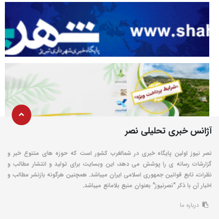
آژانس خبری تحلیلی نصر
نصر نیوز اولین پایگاه خبری در شمالغرب کشور است که حوزه های متنوع خبر و
گزارشات رسانه ی را پوشش می دهد، این وبسایت برای تولید و انتشار مطالب و
نظرات، تابع قوانین جمهوری اسلامی ایران میباشد. همچنین هرگونه بازنشر مطالب و
اخبار آن با ذکر "نصرنیوز" بعنوان منبع بلامانع میباشد.
درباره ما