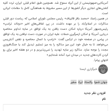
آمریکایی-صهیونیستی از این آبراه ممنوع شد. همچنین طبق اعلام قبلی ایران، تردد کلیه
کشتی‌های تجاری دیگر کشورها از این مسیر مشروط به هماهنگی کامل با مقامات ایرانی
است.
در همین راستا، «محمد باقر قالیباف» رئیس مجلس شورای اسلامی که ریاست دور قبلی
مذاکرات در اسلام‌آباد را بر عهده داشت، در پی لفاظی‌های اخیر «دونالد ترامپ»
رئیس‌جمهور آمریکا درباره امکان دست یافتن به یک توافق در سایه تداوم محاصره
دریایی آمریکا و امکان ازسرگیری حملات علیه ایران در صورت دست نیافتن به یک توافق
در پیامی در صفحه خود در ایکس گفت: «ترامپ با اعمال محاصره و نقض آتش‌بس
می‌خواهد تا به خیال خود این میز مذاکره را به میز تسلیم تبدیل کند یا جنگ‌افروزی
مجدد را موجه سازد. مذاکره زیر سایه تهدید را نمی‌پذیریم و در دو هفته اخیر برای رو
کردن کارت‌های جدید در میدان نبرد آماده شده‌ایم.»
انتهای پیام/
خبرگزاری ایسنا
جهان شمول
پاکستان
ایران
سفیر
افزودن نظر جدید
نام