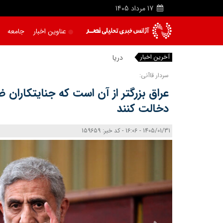
17
مرداد
1405
عناوین اخبار
جامعه
آخرین اخبار
دریاچه ا
سردار قاآنی:
عراق بزرگتر از آن است که جنایتکاران ض
دخالت کنند
1405/01/31 - 16:06 - کد خبر: 159659