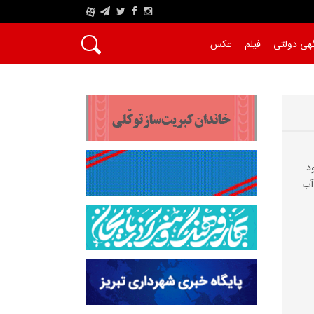
A
هی دولتی
فیلم
عکس
د