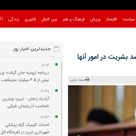
سیاست
اقتصاد
ورزش
فرهنگ و هنر
بین الملل
فناوری
زندگی
آگ
جدیدترین اخبار روز
د بشریت در امور آنها
18:14
دریاچه ارومیه جان گرفت؛ ورو
بیش از ۴.۵ میلیارد مترمکعب آب
نسخه چاپی
17:48
آزادراه زنجان - تبریز؛ ویترین
نامناسب آذربایجان شرقی
17:43
احداث کلینیک گیاه‌ پزشکی
شهرداری تبریز در تفرجگاه ائل‌