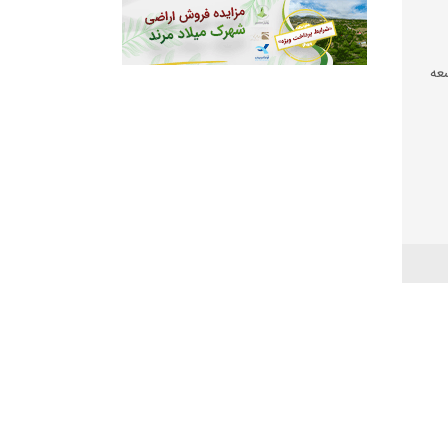
عه
 شود
عیشت
شی
 بود