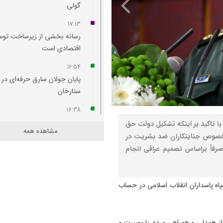
گولی
17:13
رسانه بخشی از زیرساخت توس
اقتصادی است
16:54
پایان جولان سارق حرفه‌ای در
ستارخان
16:38
چهره جاده ائل‌ گلی زیباتر می‌
با تاکید بر اینکه تشکیل دولت حق
مشاهده همه
 بخصوص جنایتکاران ضد بشریت در
16:36
صرفاً براساس تصمیم عراقی انجام
امروز مهم‌ ترین نگرانی‌ ام م
مردم است
16:19
اه پاسداران انقلاب اسلامی در حساب
مسمومیت شناگران تبریزی نا
از واکنش مواد ضدعفونی‌ کننده
 از همدلی و همراهی مردم با بصیرت و