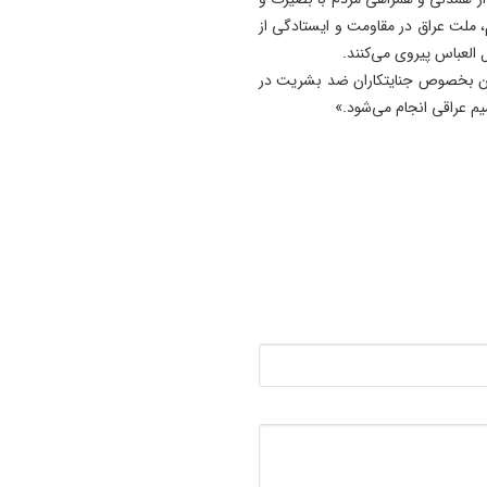
15:56
ملت عراق در مقاومت و ایستادگی از
معافیت برخی دانشگاه‌ها از اج
 العباس پیروی می‌کنند.
طرح جدید تغذیه دانشجویان/
ران بخصوص جنایتکاران ضد بشریت در
اجرای طرح مرحله‌ای خواهد بو
یم عراقی انجام می‌شود.»
15:48
دستگیری سارق قمه بدست ت
عوامل کلانتری ۱۹ تبريز + فیلم