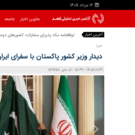
16
مرداد
1405
عناوین اخبار
جامعه
آخرین اخبار
توافقنامه مکه پذیرای مشارکت کشورهای د
خبر/
دیدار وزیر کشور پاکستان با سفرای ایران 
1405/01/31 - 15:49 - کد خبر: 159658