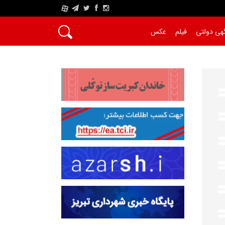
A
هی دولتی
فیلم
عکس