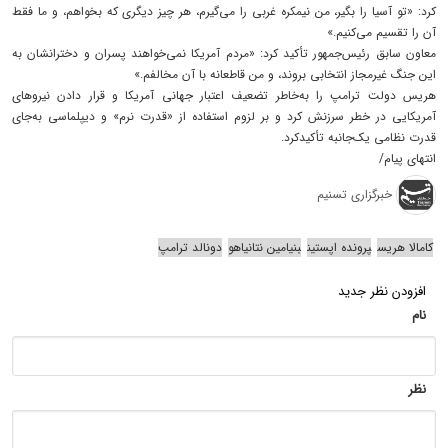
کرد: «تو آسیا را بگیر، من نیمکره غربی را می‌گیرم، هر چیز دیگری که بخواهم، و ما فقط
آن را تقسیم می‌کنیم.»
معاون سابق رئیس‌جمهور تأکید کرد: «مردم آمریکا نمی‌خواهند پسران و دخترانشان به
این جنگ غیرمجاز انتخابی بروند، و من قاطعانه با آن مخالفم.»
هریس دولت ترامپ را به‌خاطر تضعیف اعتبار جهانی آمریکا و قرار دادن نیروهای
آمریکایی در خطر سرزنش کرد و بر لزوم استفاده از «قدرت نرم» و دیپلماسی به‌جای
قدرت نظامی یک‌جانبه تأکیدکرد.
انتهای پیام/
خبرگزاری تسنیم
کامالا هریس
پرونده اپستین
بنیامین نتانیاهو
دونالد ترامپ
افزودن نظر جدید
نام
نظر