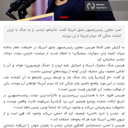
نصر: معاون رئیس‌جمهور سابق آمریکا گفت: نتانیاهو ترامپ را به جنگ با ایران
کشاند، جنگی که مردم آمریکا از آن بیزارند.
به گزارش نصر، کامالا هریس، معاون رئیس‌جمهور سابق آمریکا، در «ضیافت ناهار سالانه
میراث کمیته زنان دموکرات میشیگان» با انتقاد شدید از سیاست خارجی دولت دونالد
ترامپ سخنرانی کرد.
هریس جنگ مشترک آمریکا و اسرائیل علیه ایران را «جنگ غیرضروری» خواند و آن را
تلاشی ضعیف برای منحرف کردن توجه از پرونده‌های اپستین دانست.
او گفت: «او [ترامپ] وارد یک جنگ شد و توسط بی‌بی نتانیاهو به آن کشانده شد،
بیایید در این مورد واضح باشیم، وارد جنگی شد که مردم آمریکا خواهان آن نبودند، یکی
از عواقب متعدد آن، افزایش قیمت بنزین است.»
هریس افزود: «ما با فاسدترین، بی‌رحم‌ترین و ناکارآمدترین دولت ریاست‌جمهوری در
تاریخ ایالات متحده روبه‌رو هستیم. این مرد [ترامپ] نمی‌فهمد قدرت واقعی چیست و
تمام‌وقت بیش‌جبرانی می‌کند و وانمود می‌کند که اساساً نوعی رئیس مافیا است.»
او ترامپ را «مرد ناامنی» توصیف کرد که «سعی می‌کند وانمود کند قوی است و از
نیروی نظامی آمریکا علیه هر که بخواهد استفاده کند.»
هریس با لحنی تمسخرآمیز، گفتگوی خیالی ترامپ با رهبران جهان را این‌گونه بازسازی