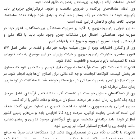
کاهش تخلفات ارائه و نیازهای زیرساختی به‌صورت دقیق احصا شود.
وی ادغام سامانه‌های پراکنده را ضروری دانست و افزود: نرم‌افزارهای جزیره‌ای باید
یکپارچه شوند تا اطلاعات در یک بستر واحد ثبت و تبادل شود چراکه تعدد سامانه‌ها
موجب اتلاف زمان و کاهش کارایی شده است.
معاون اجرایی رئیس‌جمهوری با تأکید بر ضرورت هماهنگی بین‌دستگاهی، اظهار کرد: در
صورت نبود هماهنگی، احتمال بروز مشکلات جدی وجود دارد. باید با نگاه ملی و
فرابخشی، زمینه تسریع در ورود و خروج کالا را فراهم کنیم.
وی از واگذاری اختیارات ویژه از سوی هیئت دولت خبر داد و گفت: بر اساس اصل ۱۲۷
قانون اساسی، اختیارات رئیس‌جمهوری و هیئت وزیران در این موضوع به بنده تفویض
شده تا تصمیمات لازم باسرعت و قاطعیت اتخاذ شود.
قائم‌پناه ادامه داد: لازم است فرآیندها به‌صورت دقیق ترسیم و مشخص شود که مسئول
هر بخش کیست، گلوگاه‌ها کجاست و چه اقداماتی برای اصلاح آن‌ها باید انجام شود. در
صورت نیاز نیز تیمی به‌صورت میدانی در مرز مستقر خواهد شد تا مشکلات در کوتاه‌ترین
زمان ممکن برطرف شود.
وی از دستگاه‌های مسئول خواست در نشست آتی، نقشه کامل فرآیندی شامل مراحل
ورود یک کامیون، زمان انجام هر مرحله، مسئولان مربوطه و نقاط تأخیر را ارائه کنند.
معاون اجرایی رئیس‌جمهوری با اشاره به اهمیت تسریع در تجارت مرزی، گفت: هدف
این است که ضمن رعایت قوانین، سرعت ورود کالا افزایش یابد و مرزهای زمینی کشور
فعال‌تر شوند. باید برنامه‌ای مشخص برای رفع گلوگاه‌های موجود تدوین و پیشنهادهایی
مانند جابه‌جایی یا اصلاح استقرار گمرک نیز بررسی شود.
قائم‌پناه با تأکید بر نگاه ملی در تصمیم‌گیری‌ها تاکید کرد: دستگاه‌ها نباید صرفاً به منافع
بخشی خود توجه کنند، بلکه باید با رویکردی ملی و بین‌بخشی، تصمیماتی اتخاذ شود