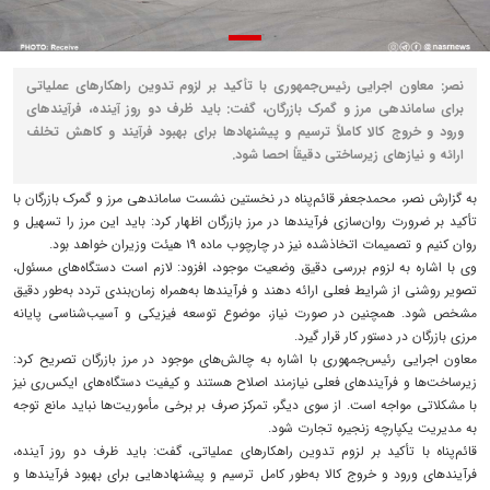
نصر: معاون اجرایی رئیس‌جمهوری با تأکید بر لزوم تدوین راهکارهای عملیاتی
برای ساماندهی مرز و گمرک بازرگان، گفت: باید ظرف دو روز آینده، فرآیندهای
ورود و خروج کالا کاملاً ترسیم و پیشنهادها برای بهبود فرآیند و کاهش تخلف
ارائه و نیازهای زیرساختی دقیقاً احصا شود.
به گزارش نصر، محمدجعفر قائم‌پناه در نخستین نشست ساماندهی مرز و گمرک بازرگان با
تأکید بر ضرورت روان‌سازی فرآیندها در مرز بازرگان اظهار کرد: باید این مرز را تسهیل و
روان کنیم و تصمیمات اتخاذشده نیز در چارچوب ماده ۱۹ هیئت وزیران خواهد بود.
وی با اشاره به لزوم بررسی دقیق وضعیت موجود، افزود: لازم است دستگاه‌های مسئول،
تصویر روشنی از شرایط فعلی ارائه دهند و فرآیندها به‌همراه زمان‌بندی تردد به‌طور دقیق
مشخص شود. همچنین در صورت نیاز، موضوع توسعه فیزیکی و آسیب‌شناسی پایانه
مرزی بازرگان در دستور کار قرار گیرد.
معاون اجرایی رئیس‌جمهوری با اشاره به چالش‌های موجود در مرز بازرگان تصریح کرد:
زیرساخت‌ها و فرآیندهای فعلی نیازمند اصلاح هستند و کیفیت دستگاه‌های ایکس‌ری نیز
با مشکلاتی مواجه است. از سوی دیگر، تمرکز صرف بر برخی مأموریت‌ها نباید مانع توجه
به مدیریت یکپارچه زنجیره تجارت شود.
قائم‌پناه با تأکید بر لزوم تدوین راهکارهای عملیاتی، گفت: باید ظرف دو روز آینده،
فرآیندهای ورود و خروج کالا به‌طور کامل ترسیم و پیشنهادهایی برای بهبود فرآیندها و