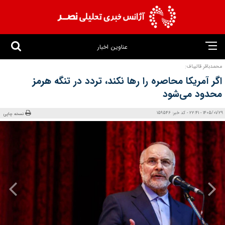
عناوین اخبار
محمدباقر قالیباف:
اگر آمریکا محاصره را رها نکند، تردد در تنگه هرمز
محدود می‌شود
1405/01/29 - 22:41 - کد خبر: 159546
نسخه چاپی