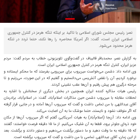
نصر: رئیس مجلس شورای اسلامی با تاکید بر اینکه تنگه هرمز در کنترل جمهوری
اسلامی ایران است، گفت: اگر آمریکا محاصره را رها نکند، حتما تردد در تنگه
هرمز محدود می‌شود.
به گزارش نصر، محمدباقر قالیباف در گفت‌وگوی تلویزیونی خطاب به مردم گفت: مردم
عزیز ایران، کنترل تنگه هرمز در کنترل جمهوری اسلامی ایران است.
وی ادامه داد: دشمن می‌خواست مین‌روب برای مین‌روبی بفرستد که ما محکم ایستاده و
برخورد کردیم، آن را نقض آتش‌بس می‌دانستیم و گفتیم که در این صورت، می‌زنیم و تا
مرحله درگیری هم پیش‌ رفتیم و آن‌ها عقب نشینی کردند.
رئیس هیات مذاکره کننده ایران همچنین در بخش دیگری از سخنانش با اشاره به
لحظات مقابله با مین‌روب دشمن حین مذاکرات اسلام‌آباد، گفت: در اسلام‌آباد، برادرمان
آقای عبداللهی با من تماس داشت و گفت که مین‌روب آن‌ها آماده و در جایی قرار گرفته‌
که اگر متوقف نشود و نایستد، حتما موشک ما به آن اصابت می‌کند.
وی ادامه داد: آن‌جا (اسلام‌آباد) به هیات آمریکایی گفتم که اگر مین‌روب آن‌ها از مکان
خود ذره‌ای جلوتر برود، قطعا به آن شلیک می‌کنیم. از ما ۱۵ دقیقه فرصت خواستند؛ گفتند
که ۱۵ دقیقه به ما وقت دهید و ما دستور برگشت می‌دهیم و دستور دادند و برگشت. بعد
از این زمان، آقای عبداللهی تماسی با من داشت و گفت که مین‌روب برگشته است.