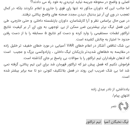
اصلی و واضح در محوطه جریمه نباید تردیدی به خود راه می دادند!؟
اما جالب این که داوران مذکور نه تنها رای فوق را جاری و اعلام نکردند بلکه در کمال
تعجب در وی ای آر نیز بدنبال دیدن مجدد صحنه های واضح پنالتی نرفتند.
در عین حال براساس نظر و آرا کارشناسان، داوران بازنشسته داخلی و حتی خارجی، طی
این فصل لیگ برتر بیشترین ضرر ممکن از بی توجهی به وی ای آر بر کیفیت نتایج
تراکتور لطمات مستقیمی را وارد کرده و دست کم نتایج ۵ مسابقه را با از دست رفتن
حدود ۱۰ امتیاز به چالش کشیده است.
بی شک تناقض آشکار در اعلام خطای VAR آسیایی در مورد خطای خفیف تر خلیل زاده
در مقایسه به خطاهای شدیدتر بازیکنان لیگ داخلی ، پارادوکسی بزرگ و عجیب است
که اذهان طرفداران تیم‌ تراکتور را با سوالات بی پاسخ بر جای گذاشته است.
فراموش نکنیم که فصل پیش نیز که تراکتور قهرمان شد برای این تیم پنالتی گرفته نمی
شد اما بی شک ضریب این روند در فصل بلاتکلیف کنونی دو تا سه برابر بیشتر شده
است.
یادداشتی از نادر عبدل زاده
انتهای پیام/
نصر
لیگ نخبگان آسیا
تیم تراکتور