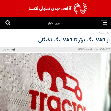
عناوین اخبار
یادداشت/
از VAR لیگ برتر تا VAR لیگ نخبگان
1405/01/29 - 16:00 - کد خبر: 159530
نسخه چاپی