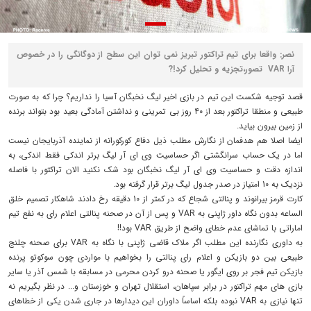
نصر: واقعا برای تیم تراکتور تبریز نمی توان این سطح از دوگانگی را در خصوص
آرا VAR تصور،تجزیه و تحلیل کرد!?
قصد توجیه شکست این تیم در بازی اخیر لیگ نخبگان آسیا را نداریم؟ چرا که به صورت
طبیعی و منطقا تراکتور بعد از ۴۰ روز بی تمرینی و نداشتن آمادگی بعید بود بتواند برنده
از زمین بیرون بیاید.
ایضا اصلا هم هدفمان از نگارش مطلب ذیل دفاع کورکورانه از نماینده آذربایجان نیست
اما در یک حساب سرانگشتی اگر حساسیت وی ای آر لیگ برتر اندکی فقط اندکی، به
اندازه دقت و حساسیت وی ای آر لیگ نخبگان بود شک نکنید الان تراکتور با فاصله
نزدیک به 10 امتیاز در صدر جدول لیگ برتر قرار گرفته بود.
کارت قرمز بیرانوند و پنالتی شجاع که در کمتر از 10 دقیقه رخ دادند شاهکار تصمیم خلق
الساعه بدون نگاه داور ژاپنی به VAR و پس از آن در صحنه پنالتی اعلام رای به نفع تیم
اماراتی با تماشای عدم خطای واضح از طریق VAR بود!!
به داوری نگارنده این مطلب اگر ملاک قاضی ژاپنی با نگاه به VAR برای صحنه چلنج
طبیعی بین دو بازیکن و اعلام رای پنالتی را بخواهیم با مواردی چون سوکوتو‌ پرنده
بازیکن تیم فجر بر روی ایگور یا صحنه درو کردن محرمی در مسابقه با شمس آذر یا سایر
بازی های مهم تراکتور در برابر سپاهان، استقلال تهران و‌ خوزستان و... در نظر بگیریم نه‌
تنها نیازی به VAR نبوده بلکه اساساً داوران این دیدارها در جاری شدن یکی از خطاهای