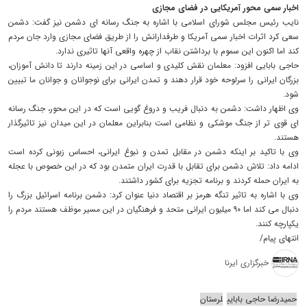
اخبار سمی محور آمریکایی در فضای مجازی
نایب رئیس مجلس شورای اسلامی با اشاره به جنگ رسانه ای دشمن نیز گفت: دشمن
سعی کرد اثرات اخبار سمی آمریکا و طرفدارانش را از طریق فضای مجازی وارد جان مردم
کند اما اکنون این سموم با برداشتن نقاب از چهره واقعی آنها تاثیری ندارد.
حاجی بابایی افزود: معلمان نقش کلیدی و اساسی در این زمینه دارند تا دانش آموزان،
بزرگان ایرانی را سرلوحه خود قرار دهند و تمدن ایرانی برای نوجوانان و جوانان ما تبیین
شود.
وی اظهار داشت: دشمن به دنبال فریب و دروغ گویی است که در این محور، جنگ رسانه
ای قوی تر از جنگ موشکی و نظامی است بنابراین معلمان در این میدان نیز تاثیرگذار
هستند.
وی با تاکید بر اینکه دشمن در مقابل تمدن و نبوغ ایرانی، احساس زبونی کرده است
ادامه داد: تلاش دشمن برای تقابل با قدرت ایران متمدن بود که در این خصوص با عجله
به ایران حمله کردند و برنامه تجزیه برای کشور داشتند.
وی با اشاره به تاثیر تنگه هرمز بر اقتصاد دنیا عنوان کرد: دشمن برنامه اسرائیل بزرگ را
دنبال می کند اما ۹۰ میلیون ایرانی متحد و فرهنگیان در این مسیر موظف هستند مردم را
یکپارچه کنند.
انتهای پیام/
خبرگزاری ایرنا
حمیدرضا حاجی بابایی
لرستان