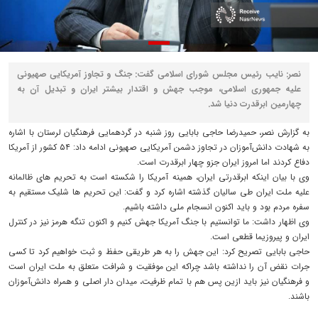
نصر: نایب رئیس مجلس شورای اسلامی گفت: جنگ و تجاوز آمریکایی صهیونی
علیه جمهوری اسلامی، موجب جهش و اقتدار بیشتر ایران و تبدیل آن به
چهارمین ابرقدرت دنیا شد.
به گزارش نصر، حمیدرضا حاجی بابایی روز شنبه در گردهمایی فرهنگیان لرستان با اشاره
به شهادت دانش‌آموزان در تجاوز دشمن آمریکایی صهیونی ادامه داد: ۵۴ کشور از آمریکا
دفاع کردند اما امروز ایران جزو چهار ابرقدرت است.
وی با بیان اینکه ابرقدرتی ایران، همینه آمریکا را شکسته است به تحریم های ظالمانه
علیه ملت ایران طی سالیان گذشته اشاره کرد و گفت: این تحریم ها شلیک مستقیم به
سفره مردم بود و باید اکنون انسجام ملی داشته باشیم.
وی اظهار داشت: ما توانستیم با جنگ آمریکا جهش کنیم و اکنون تنگه هرمز نیز در کنترل
ایران و پیروزیما قطعی است.
حاجی بابایی تصریح کرد: این جهش را به هر طریقی حفظ و ثبت خواهیم کرد تا کسی
جرات نقض آن را نداشته باشد چراکه این موفقیت و شرافت متعلق به ملت ایران است
و فرهنگیان نیز باید ازین پس هم با تمام ظرفیت، میدان دار اصلی و همراه دانش‌آموزان
باشند.