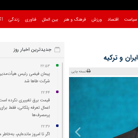
سیاست
اقتصاد
ورزش
فرهنگ و هنر
بین الملل
فناوری
زندگی
آگ
جدیدترین اخبار روز
ران و ترکیه
22:53
نسخه چاپی
پیمان فیضی رئیس هیأت‌مدیر
شرکت طاها شد
22:44
قیمت برق تغییری نکرده است
اعمال تعرفه پلکانی، فقط برای
پرمصرف‌ها
22:36
اگر تا امروز مانده‌ایم، به‌خاطر 