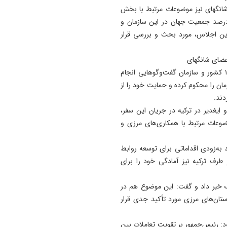
مشروطیت و روز تبریز؛ از پوست
شانگهای نیز موضوعات مرتبط با بخش
رسمی بیست‌وسومین نمایشگا
رزی کشورهای عضو، با توجه به عضویت بیش از ۴۰ درصد جمعیت جهان در این سازمان و
تخصصی فولاد تبریز (تبریز متا
ین اجلاس، مورد بحث و بررسی قرار
رونمایی شد
21:21
عضای شانگهای
پوریا اشتری با جهان پرستاره
نوری خاطرنشان کرد: در حاشیه این اجلاس، با نمایندگان ۱۲ کشور و سازمان گفت‌وگوهایی انجام
کلماتش جاودانه شد
ان را محکوم کرده و حمایت خود را از
دند.
21:10
خود با استانداران ۲ استان آغری و ایغدیر در ترکیه در جریان این سفر،
روز تبريز، تراژدى يك فيلم بي
وعات مرتبط با همکاری‌های مرزی و
پروانه ، چرا جشن ملى فقط د
لوكيشن خوداكران مى شود؟
به‌زودی اقداماتی برای توسعه روابط
21:03
طرف ترکیه نیز آمادگی خود را برای
رئیس‌جمهور: جاری شدن
آموزه‌های قرآن در محیط کار،
ک خبر داد و گفت: این موضوع هم در
زمینه‌ساز پیشرفت و عدالت ا
ستان‌های مرزی مورد تأکید جدی قرار
د: رئیس‌جمهور بر تقویت تعاملات بین