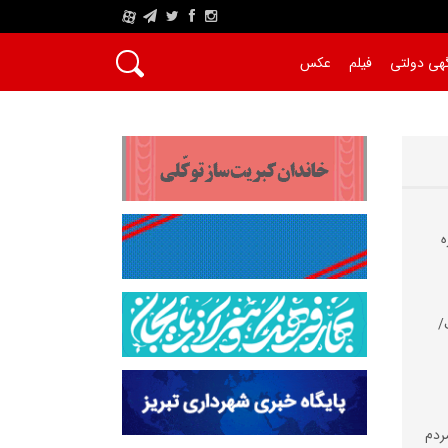
A
هی دولتی
فیلم
عکس
ه
/
مردم