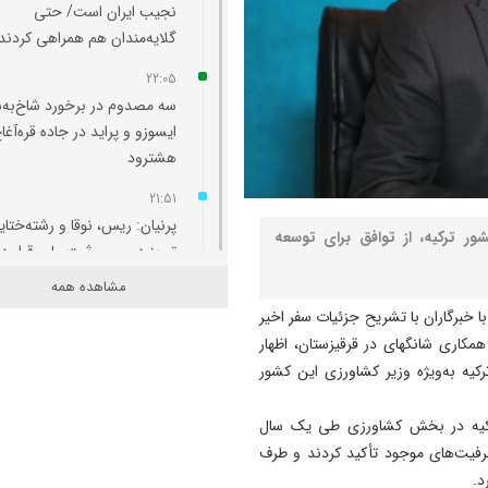
نجیب ایران است/ حتی
گلایه‌مندان هم همراهی کردند
22:05
سه مصدوم در برخورد شاخ‌به‌
ایسوزو و پراید در جاده قره‌آغا
هشترود
21:51
پرنیان: ریس، نوقا و رشته‌ختای
ور ترکیه، از توافق برای توسعه
تبریز در مسیر ثبت ملی قرار دا
مشاهده همه
21:36
ا خبرگاران با تشریح جزئیات سفر اخیر
ارزیابی مدیران بر مبنای مدیر
کاری شانگهای در قرقیزستان، اظهار
آب، برق، گاز و بنزین انجام
کیه به‌ویژه وزیر کشاورزی این کشور
می‌شود/برای سناریوهای مخت
آب و انرژی برنامه ‌ریزی شود
ترکیه در بخش کشاورزی طی یک سال
21:25
ظرفیت‌های موجود تأکید کردند و طرف
به مناسبت سالروز صدور فرمان
د.