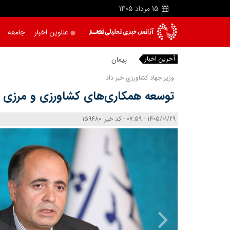
15
مرداد
1405
عناوین اخبار
جامعه
آخرین اخبار
پیمان فیضی رئیس
وزیر جهاد کشاورزی خبر داد:
توسعه همکاری‌های کشاورزی و مرزی ای
1405/01/29 - 07:59 - کد خبر: 159480