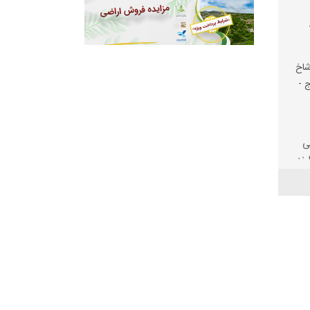
شاخ
ج -
ی
رند
یت
لف