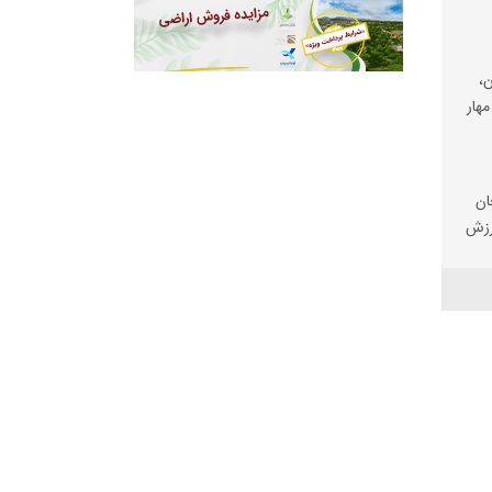
،
مهار
ان
رزش
ی