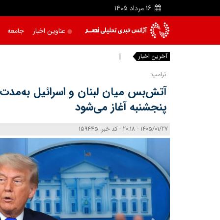
16
مرداد
1405
عناوین اخبار
جامعه
آخرین اخبار
خبرنگارا
ترامپ:
پنجشنبه آغاز می‌شود
1405/01/27 - 20:18 - کد خبر: 159445