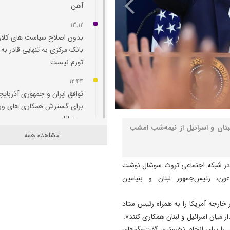
آهن
13:12
بدون اصلاح سیاست‌ های کلان
بانک مرکزی به تنهایی قادر به 
تورم نیست
12:44
توافق ایران و جمهوری آذربایج
برای گسترش همکاری‌ های و
و جوانان
بنان و اسرائیل از نیمه‌شب امشب
مشاهده همه
12:11
پاسخ تامین‌ اجتماعی به زمان
پرداخت مابه‌ التفاوت حقوق
ی در شبکه اجتماعی تروث سوشال نوشت
بازنشستگان
ن، رئیس‌جمهور لبنان و بنیامین
11:51
خارجه آمریکا را به همراه رئیس ستاد
هشدار درباره فروش حواله‌ ها
 میان اسرائیل و لبنان همکاری کنند».
صوری خودروهای وارداتی
ون را برای انجام نخستین گفت‌وگوهای