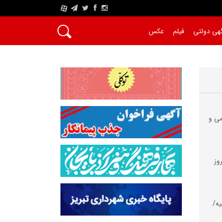
A
هی دولتی
فیلم
عکس
می و
وز
یه/