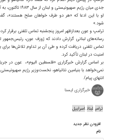
جدی میان رژیم صهیونیستی و لبنان از سال ۱۹۸۳ تاکنون، به کاخ سفید دعوت کند.
او با این ادعا که «هر دو طرف خواهان صلح هستند»، گفت
شود.»
ترامپ و عون بعدازظهر امروز پنجشنبه تماس تلفنی برقرار کرد
رسانه‌های لبنانی گزارش دادند که ژوزف عون، رئیس‌جمهور لبن
تماس تلفنی دریافت کرده و طی آن بر تداوم تلاش‌ها برای ب
امنیت در لبنان تأکید کرد.
بر اساس گزارش خبرگزاری «فلسطین الیوم»، عون در جریان
نمی‌خواهد با بنیامین نتانیاهو، نخست‌وزیر رژیم صهیونیست
انتهای پیام/
خبرگزاری ایسنا
ترامپ
لبنان
اسراییل
افزودن نظر جدید
نام