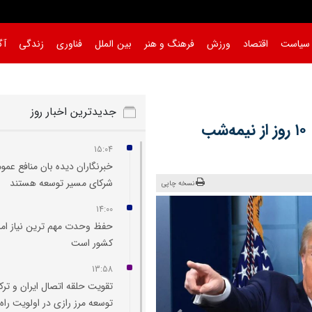
سیاست
اقتصاد
ورزش
فرهنگ و هنر
بین الملل
فناوری
زندگی
آگ
جدیدترین اخبار روز
آتش‌بس میان لبنان و اسرائیل به‌مدت ۱۰ روز از نیمه‌شب
15:04
خبرنگاران دیده‌ بان منافع عمو
شرکای مسیر توسعه هستند
نسخه چاپی
14:00
حفظ وحدت مهم‌ ترین نیاز امر
کشور است
13:58
تقویت حلقه اتصال ایران و ترک
توسعه مرز رازی در اولویت راه‌