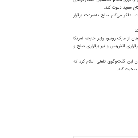
11:35
آتش‌ سوزی مراتع هامپوئیل مر
: «فکر می‌کنم صلح به‌سرعت برقرار
با تلاش نیروهای امدادی و اه
مهار شد
ند.
ان از مارک روبیو، وزیر خارجه آمریکا
11:15
رقراری آتش‌بس و نیز برقراری صلح و
ترامپ فاسد، آمریکا را وارد یک
جنگ فاجعه بار کرده است
 این گفت‌وگوی تلفنی اعلام کرد که
11:05
ی صحبت کند.
آذربایجان تنها یک خطه نیست
کتابی گشوده به وسعت تاریخ
ایران‌ زمین است