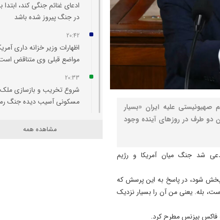
ادعای غنائم جنگی کند، ابتدا با
در جنگ پیروز شده باشد
20:42
اظهارات وزیر خزانه‌ داری آمریکا
مواضع قبلی وی متناقض است
20:33
شروع تخریب و بازسازی ملک
مسکونی آسیب‌ دیده جنگ رم
م صهیونیستی علیه ایران «بسیار
ن دو طرف در روزهای آینده وجود
20:29
مشاهده همه
اتفاقی بی سابقه در تخصیص
اعتبار به حوزه منابع آبی شهرس
دعی شد جنگ میان آمریکا و رژیم
سراب
20:25
 پخش شود، در پاسخ به این پرسش که
تبریز میزبان «یونکرس»
است، بله. یعنی من آن را بسیار نزدیک
20:09
که فاکس بیزنس مطرح کرد.
آتش سوزی در رضوانشهر مهار