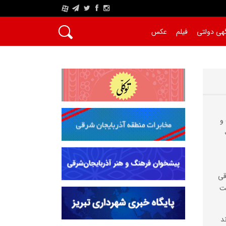
A
هی دولتی
فیلم
عکس
و
قی
ست
د