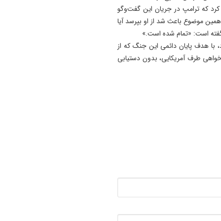
م کرد که ترامپ در جریان این گفت‌وگو
19:41
همین موضوع باعث شد از او بپرسد آیا
آتش‌ سوزی دستگاه خنک‌ کننده
 گفته است: «تمام شده است.»
پل عالی‌ نسب تبریز
، با هدف پایان دائمی این جنگ که از
اده‌خواهی طرف آمریکایی، بدون دستیابی
19:27
دروغ بستن به رهبری قطعاً ج
بسیار بزرگی است