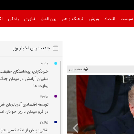
سیاست
اقتصاد
ورزش
فرهنگ و هنر
بین الملل
فناوری
زندگی
آگ
جدیدترین اخبار روز
21:48
نسخه چاپی
خبرنگاران؛ پیشاهنگان حقیقت 
سفیران آرامش در میدان جنگ
روایت‌ ها
21:45
توسعه اقتصادی آذربایجان شر
در گرو میدان‌ داری جوانان ا
20:45
بقائی: پیش از آنکه کسی بتوان