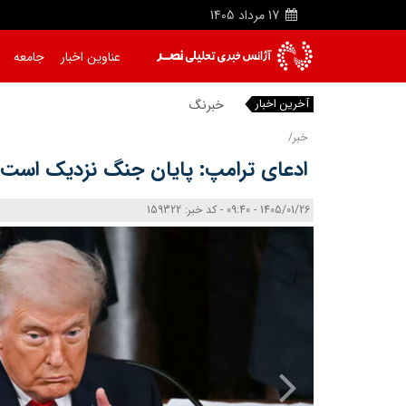
17
مرداد
1405
عناوین اخبار
جامعه
آخرین اخبار
|
خبر/
ادعای ترامپ: پایان جنگ نزدیک است
1405/01/26 - 09:40 - کد خبر: 159322