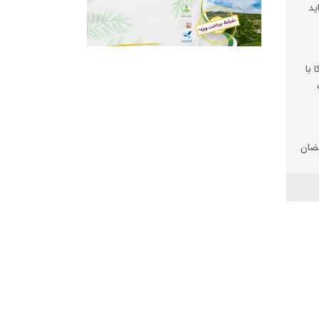
ید
 با
ضان
تان
 شد