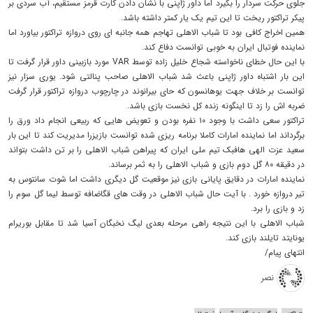
جلوی حرکت سردار را بگیرد اما داور ژاپنی با نشان دادن کارت قرمز مستقیم، آب سردی بر
پیکر تراکتور ریخت تا این تیم یک یار کمتر داشته باشد.
همین اخراج کافی بود تا شباب الاهلی تهاجم همه جانبه ای روی دروازه تراکتور بیاورد اما
نماینده فوتبال ایران به خوبی توانست دفاع کند.
با این حال خطای ناخواسته شجاع خلیل زاده توسط VAR مورد بازبینی داور قرار گرفت تا
این بار اشتباه داور ژاپنی باعث شد شباب الاهلی صاحب پنالتی شود. یوری سزار نیز
توانست بر خلاف جهت یوهانسون که حای بیرانوند در چارچوب دروازه تراکتور قرار گرفت
ضربه اش را زد تا اینگونه زنده کل نخست بازی باشد.
تراکتور سعی داشت با وجود ۱۰ نفره بودن و تعویض هایی که ربیعی انجام داد ورق را
برگرداند اما نماینده امارات کاملا برنامه ریزی شده توانست بازیزرا مدیریت کند تا این بار
سعید عزت الهی هافبک تیم ملی ایران که پیراهن شباب الاهلی را بر تن داشت بتواند
در دقیقه ۸۰ گل دوم بازی و شباب الاهلی را به ثمر برساند.
نماینده امارات در دقایق پایانی بازی نیز موقعیت گل دیگری داشت اما شوت سانتوس به
تیر دروازه خورد . با آیت حال شباب الاهلی در وقت های قگاضافه توسط لیما گل سوم را
زد و بازی را برد.
شباب الاهلی با این نتیجه راهی مرحله بعدی لیگ نخبگان آسیا شد تا مقابل بوریرام
یونایتد تایلند بازی کند.
انتهای پیام/
نصر