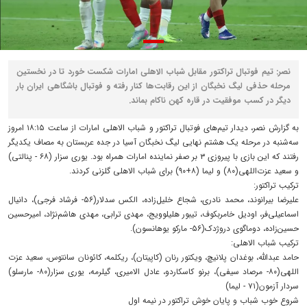
نصر: تیم فوتبال تراکتور مقابل شباب الاهلی امارات شکست خورد تا در نخستین
مرحله حذفی لیگ نخبگان از این رقابت‌ها کنار رفته و فوتبال باشگاهی ایران بار
دیگر در کسب موفقیت در قاره کهن ناکام بماند.
به گزارش نصر، دیدار تیم‌های فوتبال تراکتور و شباب الاهلی امارات از ساعت ۱۸:۱۵ امروز
سه‌شنبه در مرحله یک هشتم نهایی لیگ نخبگان آسیا در جده عربستان به مصاف یکدیگر
رفتند که این بازی با پیروزی ۳ بر صفر نماینده امارات همراه بود. یوری سزار (۶۸ - پنالتی)
و سعید عزت‌اللهی(۸۰) و لیما (۸+۹۰) برای شباب الاهلی گلزنی کردند.
ترکیب تراکتور:
علیرضا بیرانوند، محمد نادری، شجاع خلیل‌زاده، الکس سدلار(۵۶- فرشاد فرجی)، دانیال
اسماعیلی‌فر، اودیل خامربکوف، تیبور هلیلوویج، مهدی ترابی، مهدی هاشم‌نژاد، امیرحسین
حسین‌زاده، دوماگوی دروژدک(۵۶- مارکو یوهانسون).
ترکیب شباب الاهلی:
حامد عبدالله، بوغدان پلانیچ، ویکتور رنان (کاپیتان)، ریکلمه، کائونان سانتوس، سعید عزت
اللهی(۸۰- مرصاد سیفی)، برنو کاسکاردو، عادل الامیری، گیلرمه، یوری سزار(۸۰- مارسلو)
سردار آزمون(۷۱ - لیما)
شروع خوب شباب و پایان خوش تراکتور در نیمه اول