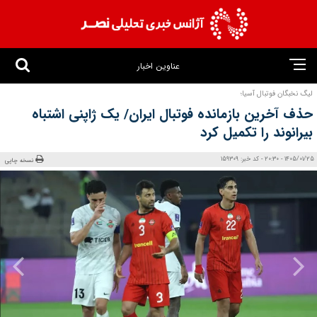
عناوین اخبار
لیگ نخبگان فوتبال آسیا؛
حذف آخرین بازمانده فوتبال ایران/ یک ژاپنی اشتباه
بیرانوند را تکمیل کرد
1405/01/25 - 20:30 - کد خبر: 159309
نسخه چاپی