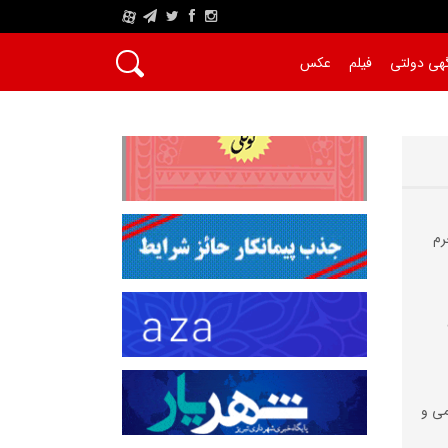
A
هی دولتی
فیلم
عکس
رم
می و