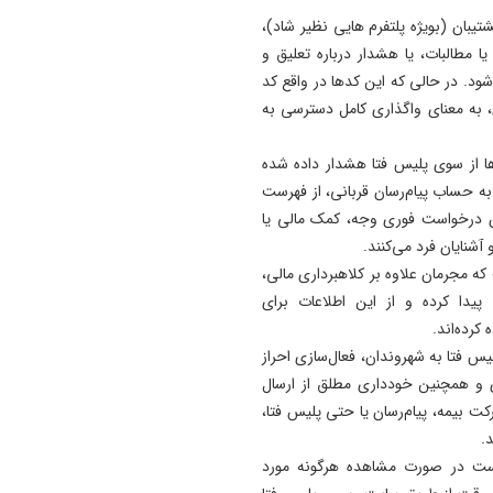
پاسخ تامین‌ اجتماعی به زمان
پشتیبان (بویژه پلتفرم هایی نظیر شاد)،
پرداخت مابه‌ التفاوت حقوق
 مطالبات، یا هشدار درباره تعلیق و
بازنشستگان
د. در حالی که این کدها در واقع کد
، به معنای واگذاری کامل دسترسی به
11:51
هشدار درباره فروش حواله‌ ها
رها از سوی پلیس فتا هشدار داده شده
صوری خودروهای وارداتی
به حساب پیام‌رسان قربانی، از فهرست
11:35
مون درخواست فوری وجه، کمک مالی یا
آتش‌ سوزی مراتع هامپوئیل مر
آشنایان فرد می‌کنند.
با تلاش نیروهای امدادی و اه
ه مجرمان علاوه بر کلاهبرداری مالی،
مهار شد
یدا کرده و از این اطلاعات برای
کرده‌اند.
س فتا به شهروندان، فعال‌سازی احراز
ی و همچنین خودداری مطلق از ارسال
ت بیمه، پیام‌رسان یا حتی پلیس فتا،
.
است در صورت مشاهده هرگونه مورد