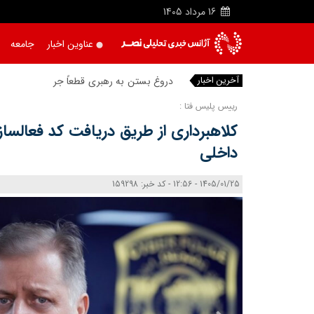
16
مرداد
1405
عناوین اخبار
جامعه
آخرین اخبار
دروغ بستن به رهبری قطعاً جرم بسیار بزرگ
رییس پلیس فتا :
کلاهبرداری از طریق دریافت کد فعالسا
داخلی
1405/01/25 - 12:56 - کد خبر: 159298