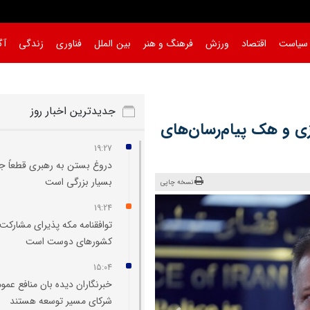
سیاست
اقتصاد
ورزش
فرهنگ و هنر
بین الملل
فناوری
زندگی
آگ
|
جدیدترین اخبار روز
زی و هک پیام‌رسان‌های
19:27
دروغ بستن به رهبری قطعاً ج
بسیار بزرگی است
نسخه چاپی
19:24
توافقنامه مکه پذیرای مشارکت
کشورهای دوست است
15:04
خبرنگاران دیده‌ بان منافع عمو
شرکای مسیر توسعه هستند