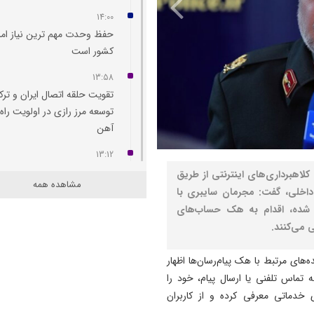
14:00
حفظ وحدت مهم‌ ترین نیاز امر
کشور است
13:58
تقویت حلقه اتصال ایران و ترک
توسعه مرز رازی در اولویت راه‌
آهن
13:12
بدون اصلاح سیاست‌ های کلان
لاهبرداری‌های اینترنتی از طریق
مشاهده همه
بانک مرکزی به تنهایی قادر به 
داخلی، گفت: مجرمان سایبری با
تورم نیست
 شده، اقدام به هک حساب‌های
ی می‌کنند.
12:44
توافق ایران و جمهوری آذربایج
های مرتبط با هک پیام‌رسان‌ها اظهار
برای گسترش همکاری‌ های و
ه تماس تلفنی یا ارسال پیام، خود را
و جوانان
ی خدماتی معرفی کرده و از کاربران
12:11