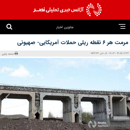
عناوین اخبار
مرمت هر ۶ نقطه ریلی ‌حملات آمریکایی- صهیونی
1405/01/24 - 18:03 - کد خبر: 159273
نسخه چاپی