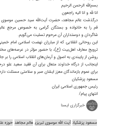
بسم‌الله الرحمن الرحیم
انا لله و انا الیه راجعون
درگذشت عالم مجاهد، حضرت آیت‌الله سید حسین موسوی تبر
قم را به خانواده و بستگان گرامی به خصوص مرجع عالی
شاگردان و دوستداران آن مرحوم تسلیت می‌گویم.
این روحانی انقلابی که از مبارزان نهضت اسلامی امام خمینی
ترویج معارف اهل‌بیت (ع)، با حضور مؤثر در عرصه‌های مختل
روشن از پایبندی به اصول و آرمان‌های انقلاب اسلامی را بر ج
اینجانب از درگاه خداوند متعال برای آن فقید سعید علو د
برای عموم بازماندگان معزز ایشان صبر و سلامتی مسئلت دارم
مسعود پزشکیان
رئیس جمهوری اسلامی ایران
انتهای پیام/
خبرگزاری ایسنا
مسعود پزشکیان
آیت الله موسوی تبریزی
عالم مجاهد
حوزه علم