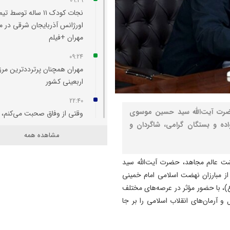
09:29
نجات کودک ۱۱ ساله توسط تیم
اورژانس آذربایجان شرقی در م
مهران +فیلم
09:24
مهران همچنان پرترددترین مرز
اربعینی کشور
22:40
ضرت آیت‌الله سید حسین موسوی
وقتی از وفاق صحبت می‌کنم،
اده و بستگان گرامی، شاگردان و
منظورم مردم هستند/ باید مبل
مشاهده همه
کالابرگ را افزایش دهیم
22:29
ت عالم مجاهد، حضرت آیت‌الله سید
واقعیت‌ ها را بپذیرید و به تعه
ز مبارزان نهضت اسلامی امام خمینی
تان عمل کنید
ع)، با حضور مؤثر در عرصه‌های مختلف
 و آرمان‌های انقلاب اسلامی را بر جا
21:51
همه چیز درباره ایران به طور
استثنایی خوب پیش می‌ رود