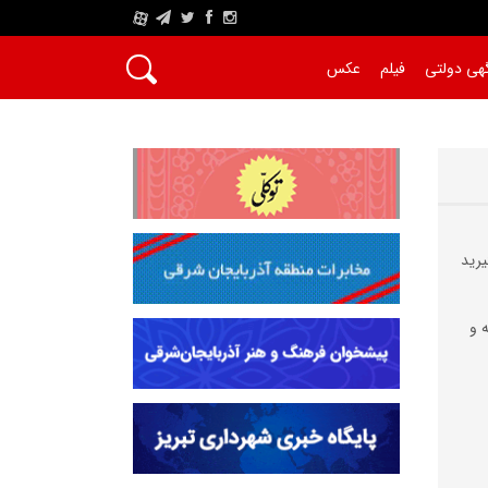
A
هی دولتی
فیلم
عکس
یرید
ه و