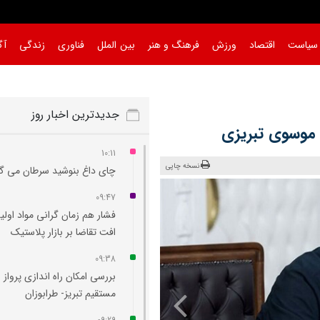
سیاست
اقتصاد
ورزش
فرهنگ و هنر
بین الملل
فناوری
زندگی
آگ
جدیدترین اخبار روز
 موسوی تبریزی
10:11
نسخه چاپی
چای داغ بنوشید سرطان می‌ گ
09:47
فشار هم‌ زمان گرانی مواد اولی
افت تقاضا بر بازار پلاستیک
09:38
بررسی امکان راه‌ اندازی پرواز
مستقیم تبریز- طرابوزان