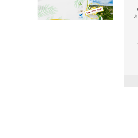
رز
غ
دات‌