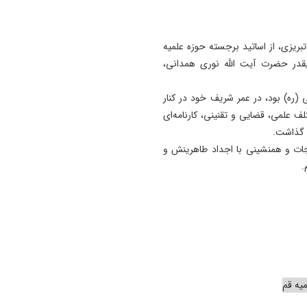
21:25
پایان طرح ترافیکی اربعین پلی
یزی، از اساتید برجسته حوزه علمیه
ثبت ۶۷ میلیون تردد
قدر حضرت آیت الله نوری همدانی،
20:49
تبریز در محاصره خودروها؛ ظر
 (ره) بود، در عمر شریف خود در کنار
معابر پاسخگوی حجم تردد ن
ف علمی، قضایی و تقنینی، کارنامه‌ای
ا گذاشت.
رجات و همنشینی با اجداد طاهرینش و
.
یه قم