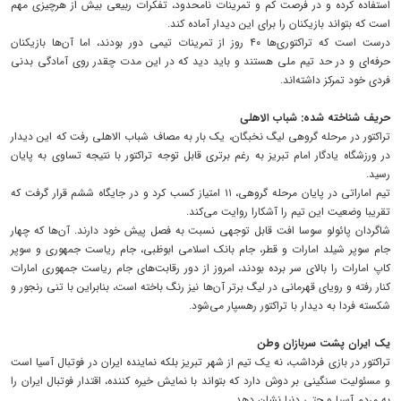
استفاده کرده و در فرصت کم و تمرینات نامحدود، تفکرات ربیعی بیش از هرچیزی مهم
است که بتواند بازیکنان را برای این دیدار آماده کند.
درست است که تراکتوری‌ها ۴۰ روز از تمرینات تیمی دور بودند، اما آن‌ها بازیکنان
حرفه‌ای و در حد تیم ملی هستند و باید دید که در این مدت چقدر روی آمادگی بدنی
فردی خود تمرکز داشته‌اند.
حریف شناخته شده: شباب الاهلی
تراکتور در مرحله گروهی لیگ نخبگان، یک بار به مصاف شباب الاهلی رفت که این دیدار
در ورزشگاه یادگار امام تبریز به رغم برتری قابل توجه تراکتور با نتیجه تساوی به پایان
رسید.
تیم اماراتی در پایان مرحله گروهی، ۱۱ امتیاز کسب کرد و در جایگاه ششم قرار گرفت که
تقریبا وضعیت این تیم را آشکارا روایت می‌کند.
شاگردان پائولو سوسا افت قابل توجهی نسبت به فصل پیش خود دارند. آن‌ها که چهار
جام سوپر شیلد امارات و قطر، جام بانک اسلامی ابوظبی، جام ریاست جمهوری و سوپر
کاپ امارات را بالای سر برده بودند، امروز از دور رقابت‌های جام ریاست جمهوری امارات
کنار رفته و رویای قهرمانی در لیگ برتر آن‌ها نیز رنگ باخته است، بنابراین با تنی رنجور و
شکسته فردا به دیدار با تراکتور رهسپار می‌شود.
یک ایران پشت سربازان وطن
تراکتور در بازی فرداشب، نه یک تیم از شهر تبریز بلکه نماینده ایران در فوتبال آسیا است
و مسئولیت سنگینی بر دوش دارد که بتواند با نمایش خیره کننده، اقتدار فوتبال ایران را
به مردم آسیا و حتی دنیا نشان دهد.