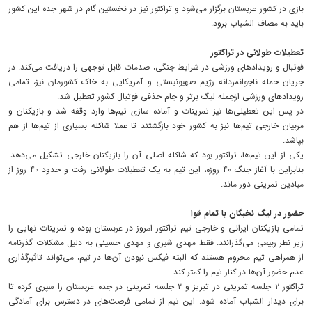
بازی در کشور عربستان برگزار می‌شود و تراکتور نیز در نخستین گام در شهر جده این کشور
باید به مصاف الشباب برود.
تعطیلات طولانی در تراکتور
فوتبال و رویدادهای ورزشی در شرایط جنگی، صدمات قابل توجهی را دریافت می‌کند. در
جریان حمله ناجوانمردانه رژیم صهیونیستی و آمریکایی به خاک کشورمان نیز، تمامی
رویدادهای ورزشی ازجمله لیگ برتر و جام حذفی فوتبال کشور تعطیل شد.
در پس این تعطیلی‌ها نیز تمرینات و آماده سازی تیم‌ها وارد وقفه شد و بازیکنان و
مربیان خارجی تیم‌ها نیز به کشور خود بازگشتند تا عملا شاکله بسیاری از تیم‌ها از هم
بپاشد.
یکی از این تیم‌ها، تراکتور بود که شاکله اصلی آن را بازیکنان خارجی تشکیل می‌دهد.
بنابراین با آغاز جنگ ۴۰ روزه، این تیم به یک تعطیلات طولانی رفت و حدود ۴۰ روز از
میادین تمرینی دور ماند.
حضور در لیگ نخبگان با تمام قوا
تمامی بازیکنان ایرانی و خارجی تیم تراکتور امروز در عربستان بوده و تمرینات نهایی را
زیر نظر ربیعی می‌گذرانند. فقط مهدی شیری و مهدی حسینی به دلیل مشکلات گذرنامه
از همراهی تیم محروم هستند که البته فیکس نبودن آن‌ها در تیم، می‌تواند تاثیرگذاری
عدم حضور آن‌ها در کنار تیم را کمتر کند.
تراکتور ۲ جلسه تمرینی در تبریز و ۲ جلسه تمرینی در جده عربستان را سپری کرده تا
برای دیدار الشباب آماده شود. این تیم از تمامی فرصت‌های در دسترس برای آمادگی