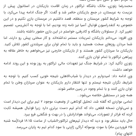
محمدرضا زنوزی، مالک باشگاه تراکتور در زمان اقامت بازیکنان در استانبول پیش از
عزیمت به عربستان، در جمع بازیکنان حاضر شد و گفت: اگر جنگ ادامه پیدا می‌کرد، با
توجه به شرایط کشور عربستان و منطقه، قصد داشتیم در عربستان بازی نکنیم و در این
خصوص به کنفدراسیون فوتبال آسیا نیز نامه زده بودیم، اما با توجه به آتش‌بس، تصمیم
تغییر کرد. از مسئولان باشگاه و کادرفنی خواستم در این بازی حضور داشته باشند.
وی افزود: می‌دانم بازیکنان تمرینات مستمر نداشته‌اند و کار سختی پیش رو دارند، اما
شما مردان روزهای سخت هستید و باید با تمام توان برای سربلندی کشور تلاش کنید.
بازیکنان ما سربازان کشور هستند و از بازیکنان خارجی نیز می‌خواهم به خاطر علاقه به
پیراهن تراکتور با تمام توان بازی کنند.
زنوزی تأکید کرد: در شرایط جنگ نیز تعهدات مالی تراکتور به روز بوده و این روند ادامه
خواهد داشت.
وی ادامه داد: امیدوارم در دیدار با شباب‌الاهلی نتیجه خوبی کسب کنیم. با توجه به
شرایط، نگران نتیجه نیستم و تنها انتظار دارم بازیکنان به عنوان سربازان وطن با تمام
توان بازی کنند و با تمام وجود در زمین حاضر شوند.
همه چیز در مستطیل خلاصه می‌شود...
تمامی مواردی که گفته شد، تحلیل کوتاهی از وضعیت موجود ۲ تیم برای این دیدار است
و نمی‌توان نسخه قطعی داد که کدام تیم دست برتری دارد زیرا فوتبال همیشه ثابت
کرده که فراتر از تصورات، می‌تواند هوادارانش را در بهت و شگفتی فرو ببرد.
حال باید منتظر بود و دید که دیدار تیم‌های تراکتور-الشباب از ساعت ۱۸:۱۵ فردا(سه شنبه
۲۵ فروردین ماه) با سوت یوسوکه آراکی ژاپنی با سود کدام تیم به پایان می‌رسد.
انتهای پیام/