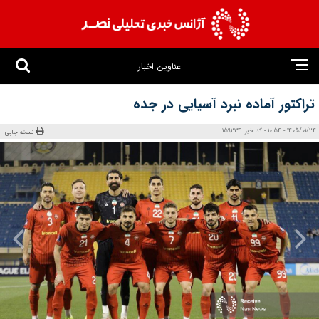
عناوین اخبار
تراکتور آماده نبرد آسیایی در جده
1405/01/24 - 10:54 - کد خبر: 159234
نسخه چاپی