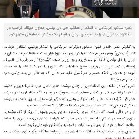
نصر: سناتور آمریکایی با انتقاد از عملکرد جی.دی ونس، معاون دونالد ترامپ در
مذاکرات با ایران او را به غیرجدی بودن و انجام یک مذاکرات نمایشی متهم کرد.
به گزارش نصر، «اندی کیم»، سناتور دموکرات آمریکایی با انتشار توئیتی انتقادی نوشت:
«آیا (جی.دی) ونس فکر می‌کند تنها در عرض یک روز قرار است اختلافات چند دهه‌ای با
ایران را حل وفصل کند؟ او ماه فوریه پنج روز را صرف گشت‌وگذار در بازی‌های المپیک
زمستانی کرد. ایران عالی‌ترین سطح مذاکراتی که تاکنون با آمریکا داشته را به دست
آورده و همچنان تنگه هرمز را در کنترل دارد در حالی که به نظر می‌رسد ونس دارد
تسلیم می‌شود.»
اندی کیم در ادامه این انتقاداتش از ونس نوشت: «دیپلماسی نیازمند برنامه‌ریزی عظیم،
دانش کارشناسی فنی و تعامل مستمر است به ویژه در زمان جنگ. نظامیان ما در معرض
خطر قرار گرفته‌اند در حالی که آمریکایی‌هایی که درگیر قیمت‌های بنزین شده‌اند نیازمند
مذاکراتی جدی هستند نه این نمایشی که ما به تازگی شاهدش بوده‌ایم.»
این در حالی است که بامداد امروز یکشنبه معاون رئیس‌جمهور آمریکا از گفت‌وگوهای
بدون نتیجه در اسلام آباد خبر داد؛ در حالی که شواهد نشان می‌دهد ایران با حفظ
مواضع اصولی خود، از پذیرش مطالبات یک‌جانبه واشنگتن خودداری کرده است.
جی‌دی ونس اعلام کرد که مذاکرات با ایران پس از ساعت‌ها گفت‌وگو بدون دستیابی به
توافق به پایان رسید.