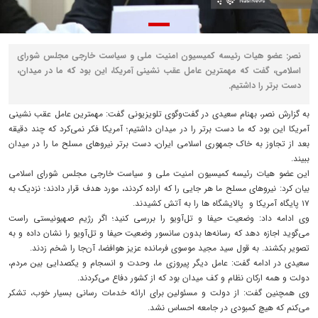
نصر: عضو هیات رئیسه کمیسیون امنیت ملی و سیاست خارجی مجلس شورای
اسلامی، گفت که مهمترین عامل عقب نشینی آمریکا، این بود که ما در میدان،
دست برتر را داشتیم.
به گزارش نصر، بهنام سعیدی در گفت‌وگوی تلویزیونی گفت: مهمترین عامل عقب نشینی
آمریکا این بود که ما دست برتر را در میدان داشتیم؛ آمریکا فکر نمی‌کرد که چند دقیقه
بعد از تجاوز به خاک جمهوری اسلامی ایران، دست برتر نیروهای مسلح ما را در میدان
ببیند.
این عضو هیات رئیسه کمیسیون امنیت ملی و سیاست خارجی مجلس شورای اسلامی
بیان‌ کرد: نیروهای مسلح ما هر جایی را که اراده کردند، مورد هدف قرار دادند؛ نزدیک به
۱۷ پایگاه آمریکا و پالایشگاه ها را به آتش کشیدند.
وی ادامه داد: وضعیت حیفا و تل‌آویو را بررسی کنید؛ اگر رژیم صهیونیستی راست
می‌گوید اجازه دهد که رسانه‌ها بدون سانسور وضعیت حیفا و تل‌آویو را نشان داده و به
تصویر بکشند. به قول سید مجید موسوی فرمانده عزیز هوافضا، آن‌جا را شخم زدند.
سعیدی در ادامه گفت: عامل دیگر پیروزی ما، وحدت و انسجام و یکصدایی بین مردم،
دولت و همه ارکان نظام و کف میدان بود که از کشور دفاع می‌کردند.
وی همچنین گفت: از دولت و مسئولین برای ارائه خدمات رسانی بسیار خوب، تشکر
می‌کنم که هیچ کمبودی در جامعه احساس نشد.