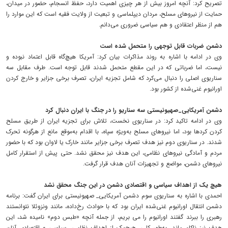
تصریح کرد: آنچه امروز بیش از هر چیزی اهمیت دارد، حفظ انسجام، حضور در میدان،
حمایت از نیروهای مسلح، مردان دیپلماسی و تبعیت از ولایت فقیه است که این موارد را
هم از منظر اعتقادی و هم سیاسی ضروری می‌دانم.
دشمن ضربات قابل توجهی را متحمل شده است
وی در ادامه با اشاره به روند مذاکرات بیان کرد: آمریکا هیچ‌گاه قابل اعتماد نبوده و
نیست، اما ضرباتی که در این مقطع متحمل شدند قابل توجه است. طرف مقابل سه
سناریوی اصلی را دنبال می‌کرد که شامل تجزیه ایران، تصرف برخی جزایر و خارج کردن
اورانیوم غنی‌شده از کشور بود.
دشمن آمریکایی_صهیونیستی سه سناریو را در جنگ با ایران دنبال کرد
وی در ادامه تاکید کرد: در سناریوی نخست، تلاش برای تجزیه ایران از طریق مسلح
کردن کردها بود، اما نیروهای مسلح به‌ویژه سپاه، با اقدام به‌موقع مانع از هرگونه تحرک
شدند. در سناریوی دوم نیز هدف تصرف برخی جزایر مانند خارک یا لاوان بود که با حضور
مردم و آمادگی نیروهای نظامی، این هدف نیز محقق نشد. حتی پیش از استقرار کامل
نیروهای دشمن، مواضع و تجهیزات آنان هدف قرار گرفت.
هیچ یک از اهداف سیاسی و اقتصادی دشمن در این جنگ محقق نشد
احمدی با اشاره به سناریوی سوم دشمن آمریکایی_ صهیونیستی برای ایران گفت: برنامه
دشمن انتقال اورانیوم غنی‌شده ایران بود که با حوادث رخ‌داده، مانند ونزوئلا نتوانستند
رهبری را ببرند گفتند اورانیوم را می بریم، از جمله آنچه «طبس دوم» نامیده شد، این
هدف نیز ناکام ماند. به‌طور کلی، هیچ‌یک از اهداف نظامی، سیاسی و اقتصادی آنان