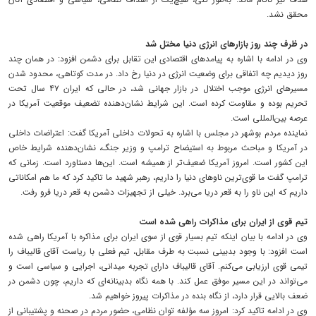
محقق نشد.
در ظرف چند روز بازارهای انرژی دنیا مختل شد
وی در ادامه با اشاره به پیامدهای اقتصادی این تقابل برای دشمن افزود: در همان چند
روز دیدیم چه اتفاقی برای وضعیت انرژی در دنیا رخ داد. در مدت کوتاهی، محدود شدن
مسیرهای انرژی موجب اختلال در بازار جهانی شد، در حالی که ایران ۴۷ سال تحت
تحریم بوده و مقاومت کرده است. این شرایط نشان‌دهنده تضعیف موقعیت آمریکا در
عرصه بین‌المللی است.
نماینده مردم بوشهر در مجلس با اشاره به تحولات داخلی آمریکا گفت: اعتراضات داخلی
در آمریکا و مباحث مربوط به استیضاح ترامپ و وزیر جنگ، نشان‌دهنده شرایط خاص
این کشور است. امروز آمریکا ضعیف‌تر از همیشه است. این‌ها دستاورد است. زمانی که
ترامپ گفت ما قوی‌ترین ناوهای دنیا را داریم، رهبر شهید ما تاکید کرد که ما هم امکاناتی
داریم که این ناو را به قعر دریا می‌برد. خیلی از تجهیزات دشمن به قعر دریا فرو رفت.
تیم قوی از ایران برای مذاکرات راهی شده است
وی در ادامه با بیان اینکه تیم بسیار قوی از سوی ایران برای مذاکره با آمریکا راهی شده
است افزود: با وجود بدبینی نسبت به طرف مقابل، تیم فعلی با ریاست آقای قالیباف را
تیمی قوی ارزیابی می‌کنم. آقای قالیباف دارای تجربه میدانی، اجرایی و سیاسی است و
می‌تواند در این مسیر موفق عمل کند. با همه نگاه بدبینانه‌ای که داریم، چون دشمن در
ضعف بالایی قرار دارد، از نگاه بنده در مذاکرات پیروز خواهیم شد.
وی در ادامه تاکید کرد: امروز سه مؤلفه توان نظامی، حضور مردم در صحنه و پشتیبانی از