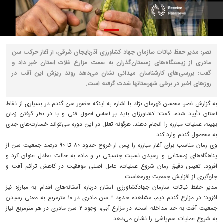
نصر: مدیر حفظ نباتات سازمان جهاد کشاورزی آذربایجان‌ شرقی، از آغاز حرکت سن
مادری از زیستگاه‌های زمستان‌گذران به سمت مزارع غلات استان خبر داد و
گفت: بررسی‌های کارشناسان میدانی نشان می‌دهد روند ریزش این آفت در
روزهای اخیر در برخی شهرستانها شدت گرفته است.
به گزارش نصر، محسن قهرمان‌ نژاد با اشاره به اینکه حضور سن گندم در بسیاری از نقاط
استان تأیید شده، گفت: کشاورزان باید بر اساس اصول فنی و با در نظر گرفتن زمان
بهینه، عملیات مبارزه را انجام دهند. هرگونه تعلل در این دوره می‌تواند خسارت‌های جدی
به محصول گندم وارد کند.
وی زمان مناسب برای آغاز مبارزه را پس از خروج حدود ۸۰ تا ۹۰ درصد جمعیت سن از
پناهگاه‌های زمستانی و رسیدن نسبت جنسیتی نر و ماده به حالت تعادل عنوان کرد و
افزود: تعیین دقیق زمان شروع عملیات، عامل اصلی موفقیت در کاهش تراکم آفت و
جلوگیری از افزایش جمعیت پوره‌هاست.
مدیر حفظ نباتات سازمان جهادکشاورزی استان درباره آستانه‌های اقدام به مبارزه نیز
افزود: در مزارع گندم دیم، مشاهده حدود ۳ سن مادری در ۱۰ مترمربع به معنی رسیدن
جمعیت آفت به حد مداخله است، در مزارع آبی، وجود ۲ سن مادری در هر مترمربع نیاز
به شروع عملیات سم‌پاشی را نشان می‌دهد.