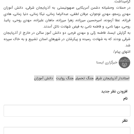
گرامیداشت.
در حملات وحشیانه دشمن آمریکایی صهیونیستی به آذربایجان شرقی، دانش آموزان
مهدی رزمجو، مهدی نوجوان، عرفان لطفی، عبدالرضا زمانی، نیکا زمانی، دنیا زمانی، هادی
فرزانه، عطا آزموده، امیرحسین میرزاده، زهرا میرزاده، ماهان علیزاده، مهدی روحی، پانیذ
روحی، مهیا نامی، و فاطمه نامی به فیض شهادت نائل آمدند.
به گزارش ایسنا، فاطمه زکی و مهدی فرجی دو دانش آموز ساکن در خارج از آذربایجان
شرقی بودند که به شهادت رسیده و پیکرشان در شهرهای استان تشییع و به خاک سپرده
شد.
انتهای پیام/
خبرگزاری ایسنا
استاندار آذربایجان شرقی
جنگ تحمیلی
جنگ روایت
دانش‌ آموزان
افزودن نظر جدید
نام
نظر