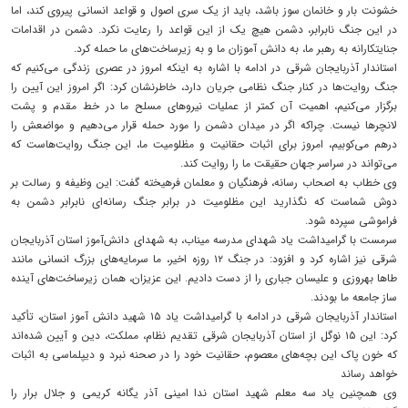
خشونت‌ بار و خانمان‌ سوز باشد، باید از یک سری اصول و قواعد انسانی پیروی کند، اما
در این جنگ نابرابر، دشمن هیچ‌ یک از این قواعد را رعایت نکرد. دشمن در اقدامات
جنایتکارانه به رهبر ما، به دانش‌ آموزان ما و به زیرساخت‌های ما حمله کرد.
استاندار آذربایجان شرقی در ادامه با اشاره به اینکه امروز در عصری زندگی می‌کنیم که
جنگ روایت‌ها در کنار جنگ نظامی جریان دارد، خاطرنشان کرد: اگر امروز این آیین را
برگزار می‌کنیم، اهمیت آن کمتر از عملیات نیروهای مسلح ما در خط مقدم و پشت
لانچرها نیست. چراکه اگر در میدان دشمن را مورد حمله قرار می‌دهیم و مواضعش را
درهم می‌کوبیم، امروز برای اثبات حقانیت و مظلومیت ما، این جنگ روایت‌هاست که
می‌تواند در سراسر جهان حقیقت ما را روایت کند.
وی خطاب به اصحاب رسانه، فرهنگیان و معلمان فرهیخته گفت: این وظیفه و رسالت بر
دوش شماست که نگذارید این مظلومیت در برابر جنگ رسانه‌ای نابرابر دشمن به
فراموشی سپرده شود.
سرمست با گرامیداشت یاد شهدای مدرسه میناب، به شهدای دانش‌آموز استان آذربایجان
شرقی نیز اشاره کرد و افزود: در جنگ ۱۲ روزه اخیر، ما سرمایه‌های بزرگ انسانی‌ مانند
طاها بهروزی و علیسان جباری را از دست دادیم. این عزیزان، همان زیرساخت‌های آینده‌
ساز جامعه ما بودند.
استاندار آذربایجان شرقی در ادامه با گرامیداشت یاد ۱۵ شهید دانش آموز استان، تأکید
کرد: این ۱۵ نوگل از استان آذربایجان شرقی تقدیم نظام، مملکت، دین و آیین شده‌اند
که خون پاک این بچه‌های معصوم، حقانیت خود را در صحنه نبرد و دیپلماسی به اثبات
خواهد رساند
وی همچنین یاد سه معلم شهید استان ندا امینی آذر یگانه کریمی و جلال برار را