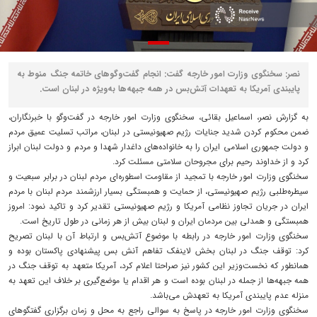
نصر: سخنگوی وزارت امور خارجه گفت: انجام گفت‌وگوهای خاتمه جنگ منوط به
پایبندی آمریکا به تعهدات آتش‌بس در همه جبهه‌ها به‌ویژه در لبنان است.
به گزارش نصر، اسماعیل بقائی، سخنگوی وزارت امور خارجه در گفت‌وگو با خبرنگاران،
ضمن محکوم کردن شدید جنایات رژیم صهیونیستی در لبنان، مراتب تسلیت عمیق مردم
و دولت جمهوری اسلامی ایران را به خانواده‌های داغدار شهدا و مردم و دولت لبنان ابراز
کرد و از خداوند رحیم برای مجروحان سلامتی مسئلت کرد.
سخنگوی وزارت امور خارجه با تمجید از مقاومت اسطوره‌ای مردم لبنان در برابر سبعیت و
سیطره‌طلبی رژیم صهیونیستی، از حمایت و همبستگی بسیار ارزشمند مردم لبنان با مردم
ایران در جریان تجاوز نظامی آمریکا و رژیم صهیونیستی تقدیر کرد و تاکید نمود: امروز
همبستگی و همدلی بین مردمان ایران و لبنان بیش از هر زمانی در طول تاریخ است.
سخنگوی وزارت امور خارجه در رابطه با موضوع آتش‌بس و ارتباط آن با لبنان تصریح
کرد: توقف جنگ در لبنان بخش لاینفک تفاهم آنش بس پیشنهادی پاکستان بوده و
همانطور که نخست‌وزیر این کشور نیز صراحتا اعلام کرد، آمریکا متعهد به توقف جنگ در
همه جبهه‌ها از جمله در لبنان بوده است و هر اقدام یا موضع‌گیری بر خلاف این تعهد به
منزله عدم پایبندی آمریکا به تعهدش می‌باشد.
سخنگوی وزارت امور خارجه در پاسخ به سوالی راجع به محل و زمان برگزاری گفتگوهای