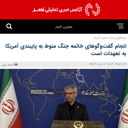
عناوین اخبار
سخنگوی وزارت امور خارجه:
انجام گفت‌وگوهای خاتمه جنگ منوط به پایبندی آمریکا
به تعهدات است
1405/01/20 - 20:04 - کد خبر: 159067
نسخه چاپی