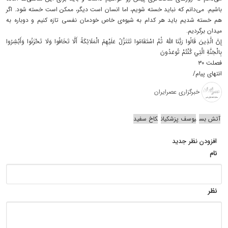
باشیم. می‌دانم که نباید خسته شویم، اما انسان است دیگر، ممکن است خسته شود. اگر
هم خسته شدیم باید هر کدام به شیوه‌ی خاص خودمان نفسی تازه ‌کنیم و دوباره به
میدان برگردیم.
إِنَّ الَّذِينَ قَالُوا رَبُّنَا اللَّهُ ثُمَّ اسْتَقَامُوا تَتَنَزَّلُ عَلَيْهِمُ الْمَلَائِكَةُ أَلَّا تَخَافُوا وَلَا تَحْزَنُوا وَأَبْشِرُوا
بِالْجَنَّةِ الَّتِي كُنْتُمْ تُوعَدُونَ
فصلت ۳۰
انتهای پیام/
خبرگزاری عصرایران
آتش بس
یوسف پزشکیان
کاخ سفید
افزودن نظر جدید
نام
نظر