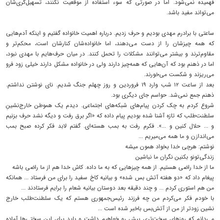
فهمیده نمی‌شود. اما در صورتی که سوء استفاده از موقعیت نکنند، تسهیل‌گری‌شان
می‌تواند مفید باشد.
ساعتی با برادرم مهدی بودیم و حرف زدیم. درباره اهمیت خانواده گفتیم و اینکه آدم‌هایی
که همه چیزشان را از دست می‌دهند، اما خانواده‌شان کنارشان است، محکم‌تر و
مقاوم‌ترند و بیشتر می‌توانند مشکلات را تحمل کنند. در میان حرف‌هایم با مهدی نبود،
اما در ذهنم بود که آن‌هایی که همه‌چیز دارند ولی در خانواده مشکل دارند خیلی زود فرو
می‌ریزند و شکست می‌خورند.
بعد از ساعت ۱۲ شب وارد ۱۹ فروردین و روز چهلم جنگ شدیم. نای نوشتن نداشتم.
ذهنم جمع نمی‌شد. حواسم جای دیگری بود.
شروع کردم به چک کردن پیام‌های شبکه‌های اجتماعی. دیدم یک هموطن خارج‌نشینِ
سلطنت‌طلب که تازه آشنا شده بودیم پیام داده که «اگر برق رفت و دیگه نشد حرف بزنیم
و ... حلال کنین و ...». فکرم رفت به بمب هسته‌ای. گفتم لابد فکر کرده صبح بمب
می‌اندازن و ما همه می‌میریم ...
نوشتم: هرچی خدا بخواد همون میشه
زندگی‌تونو بکنین نگران ما نباشین
ما از خدا راضی هستیم. از همه چیزهایی که به ما داده. کاش خدا هم از ما راضی باشه
پیغام داد که «دو هفته آتش بس شده» و بیانیه کاخ سفید را برای من فرستاد ... همانکه
من هم استوری کردم ... و چند دقیقه بعد دوستان بیانیه شعام را برایم فرستادند ...
با خودم فکر می‌کردم من چه فرزند رئیس‌جمهوری هستم که یک سلطنت‌طلب خارج
نشین زودتر از من از آتش‌بس باخبر شده است ...
می‌دانم که روزهای سخت‌تری پیش رو خواهیم داشت و باید برای این سختی‌ها آماده