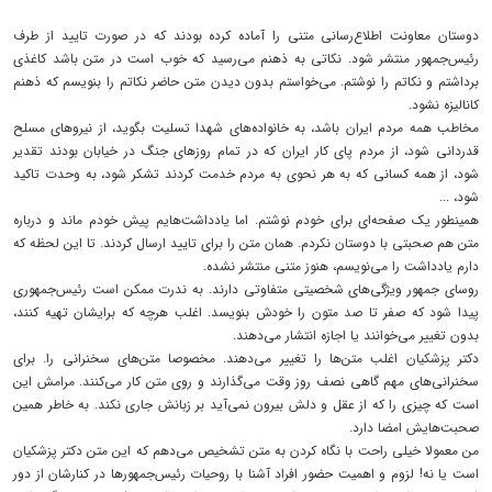
دوستان معاونت اطلاع‌رسانی متنی را آماده کرده بودند که در صورت تایید از طرف
رئیس‌جمهور منتشر شود. نکاتی به ذهنم می‌رسید که خوب است در متن باشد کاغذی
برداشتم و نکاتم را نوشتم. می‌خواستم بدون دیدن متن حاضر نکاتم را بنویسم که ذهنم
کانالیزه نشود.
مخاطب همه مردم ایران باشد، به خانواده‌های شهدا تسلیت بگوید، از نیروهای مسلح
قدردانی شود، از مردم پای کار ایران که در تمام روزهای جنگ در خیابان بودند تقدیر
شود، از همه کسانی که به هر نحوی به مردم خدمت کردند تشکر شود، به وحدت تاکید
شود، ..‌.
همینطور یک صفحه‌ای برای خودم نوشتم. اما یادداشت‌هایم پیش خودم ماند و درباره
متن هم صحبتی با دوستان نکردم. همان متن را برای تایید ارسال کردند. تا این لحظه که
دارم یادداشت را می‌نویسم، هنوز متنی منتشر نشده‌.
روسای جمهور ویژگی‌های شخصیتی متفاوتی دارند. به ندرت ممکن است رئیس‌جمهوری
پیدا شود که صفر تا صد متون را خودش بنویسد. اغلب هرچه که برایشان تهیه کنند،
بدون تغییر می‌خوانند یا اجازه انتشار می‌دهند.
دکتر پزشکیان اغلب متن‌ها را تغییر می‌دهند. مخصوصا متن‌های سخنرانی را. برای
سخنرانی‌های مهم گاهی نصف روز وقت می‌گذارند و روی متن کار می‌کنند. مرامش این
است که چیزی را که از عقل و دلش بیرون نمی‌آید بر زبانش جاری نکند. به خاطر همین
صحبت‌هایش امضا دارد.
من معمولا خیلی راحت با نگاه کردن به متن تشخیص می‌دهم که این متن دکتر پزشکیان
است یا نه! لزوم و اهمیت حضور افراد آشنا با روحیات رئیس‌جمهورها در کنارشان از دور