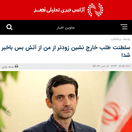
عناوین اخبار
یوسف پزشکیان:
سلطنت‌ طلب خارج نشین زودتر از من از آتش‌ بس باخبر
شد!
1405/01/20 - 16:43 - کد خبر: 159062
نسخه چاپی