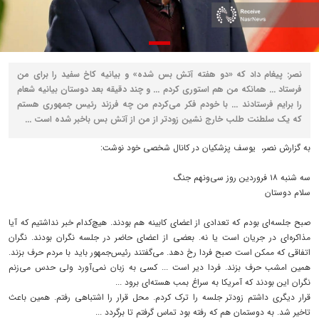
نصر: پیغام داد که «دو هفته آتش بس شده» و بیانیه کاخ سفید را برای من
فرستاد ... همانکه من هم استوری کردم ... و چند دقیقه بعد دوستان بیانیه شعام
را برایم فرستادند ... با خودم فکر می‌کردم من چه فرزند رئیس‌ جمهوری هستم
که یک سلطنت‌ طلب خارج نشین زودتر از من از آتش‌ بس باخبر شده است ...
به گزارش نصر، یوسف پزشکیان در کانال شخصی خود نوشت:
سه شنبه ۱۸ فروردین روز سی‌ونهم جنگ
سلام دوستان
صبح جلسه‌ای بودم که تعدادی از اعضای کابینه هم بودند. هیچ‌کدام خبر نداشتیم که آیا
مذاکره‌ای ‌در جریان است یا نه. بعضی از اعضای حاضر در جلسه نگران بودند. نگران
اتفاقی که ممکن است صبح فردا رخ دهد. می‌گفتند رئیس‌جمهور باید با مردم حرف بزند.
همین امشب حرف بزند. فردا دیر است ... کسی به زبان نمی‌آورد ولی حدس می‌زنم
نگران این بودند که آمریکا به سراغ بمب هسته‌ای برود ...
قرار دیگری داشتم زودتر جلسه را ترک کردم. محل قرار را اشتباهی رفتم. همین باعث
تاخیر شد. به دوستمان هم که رفته بود تماس گرفتم تا برگردد ...