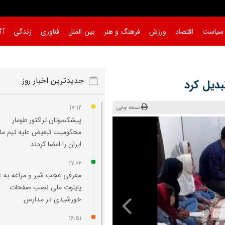
سیاست
اقتصاد
ورزش
فرهنگ و هنر
بین الملل
فناوری
زندگی
آگ
جدیدترین اخبار روز
بدیل کرد
17:12
نسخه چاپی
پیشکسوتان تراکتور طومار
محکومیت تبعیض علیه تیم مل
ایران را امضا کردند
17:06
معرفی عجب‌ شیر و مراغه به ع
پایلوت ملی نصب صفحات
خورشیدی در مدارس
16:51