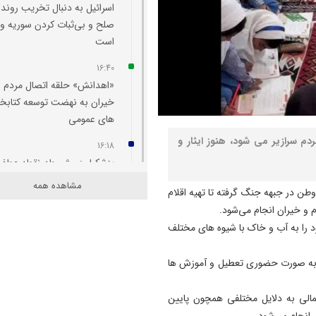
اسرائیل به دنبال تخریب روند
صلح و بی‌ثبات کردن سوریه و 
است
16:40
«اهدانش» حلقه اتصال مردم و
خیران به نهضت توسعه کتابخان
های عمومی
 سرازیر می شود، هنوز ایثار و
16:18
پزشکیان: مشروطه نقطه عطف
بیداری و آزادی‌ خواهی ملت ای
مشاهده همه
 وطن در جبهه جنگ گرفته تا تهیه اقلام
بود
م و خیران انجام می‌شود.
16:09
را به آب و خاک با شیوه های مختلف
پروژه‌ های عمرانی آذربایجان 
در شرایط جنگی و ویژه کشور 
به صورت حضوری تعطیل و آموزش ها
در حال پیشروی است
الی به دلایل مختلفی همچون پایین
16:06
انجام می‌شود.