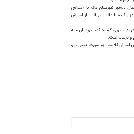
سانحه رانندگی در مسیر تبریز-
مان دلسوز شهرستان مانه با احساس
آذرشهر دو کشته بر جای گذا
یل کرده تا دانش‌آموزانش از آموزش
15:32
بیانیه خانواده شهید لاریجانی
حروم و مرزی کهنه‌جلگه، شهرستان مانه
درباره برخی گمانه‌ زنی‌ های
یم و تربیت است.
رسانه‌ای
دانش آموزان کلاسش به صورت حضوری و
14:55
باند کلاهبرداری شرکت مهاجرت
به کانادا ۴ همت از متقاضیان
اخاذی کرد
14:47
از زیر سطح دریا تا بام ایران؛
چالش نفس‌گیر ورزشکار تبریز