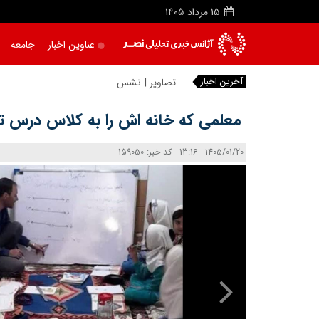
15
مرداد
1405
عناوین اخبار
جامعه
آخرین اخبار
تصاویر | نشست هم اند
|
معلمی که خانه‌ اش را به کلاس درس ت
1405/01/20 - 13:16 - کد خبر: 159050