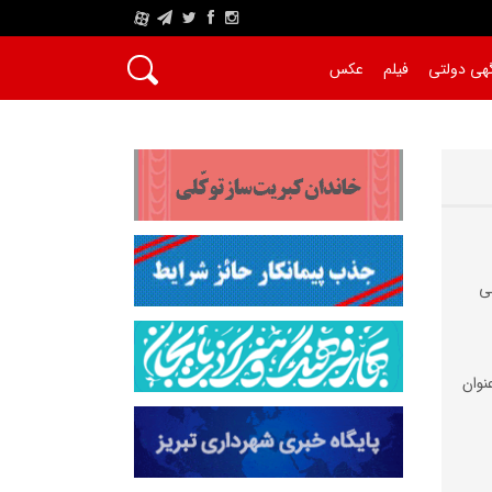
A
هی دولتی
فیلم
عکس
ی
نوان