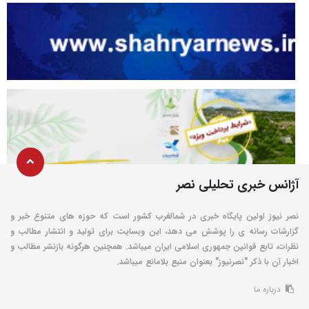
آژانس خبری تحلیلی نصر
نصر نیوز اولین پایگاه خبری در شمالغرب کشور است که حوزه های متنوع خبر و
گزارشات رسانه ی را پوشش می دهد، این وبسایت برای تولید و انتشار مطالب و
نظرات، تابع قوانین جمهوری اسلامی ایران میباشد. همچنین هرگونه بازنشر مطالب و
اخبار آن با ذکر "نصرنیوز" بعنوان منبع بلامانع میباشد.
درباره ما