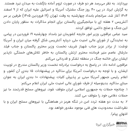
بپردازند. به نظر می‌رسد هر دو طرف در صورت لزوم آماده بازگشت به میدان نبرد هستند.
به گزارش ایرنا، در پی ۴۰ روز جنگ مشترک آمریکا و اسرائیل علیه ایران که از ۹ اسفند
۱۴۰۴ آغاز شد، سرانجام بامداد چهارشنبه به وقت تهران (۱۹ فروردین ۱۴۰۵) طرفین بر سر
آتش‌بس ۲ هفته ای با میانجیگیری پاکستان برای انجام مذاکرات به منظور پایان دادن
این جنگ و صلح دائمی توافق کردند.
سید عباس عراقچی وزیر امور خارجه کشورمان نیز بامداد چهارشنبه ۱۹ فروردین در پیامی
به نمایندگی از شورای عالی امنیت ملی درباره آتش‌بس شکل‌ گرفته میان ایران و آمریکا
نوشت: از برادر عزیز جناب شهباز شریف نخست وزیر محترم پاکستان و جناب فیلد
مارشال عاصم منیر فرمانده محترم ارتش پاکستان به خاطر تلاش‌های خستگی ناپذیر
ایشان برای خاتمه جنگ در منطقه تشکر و قدردانی می‌کنم.
عراقچی ادامه داد: در پاسخ به درخواست برادرانه نخست وزیر پاکستان مندرج در توییت
ایشان، و با توجه به درخواست آمریکا برای مذاکره در پیشنهادات ۱۵ بندی آن کشور، و
اعلام رئیس جمهور آمریکا مبنی بر پذیرش کلیات پیشنهادات ۱۰ بندی ایران به عنوان
مبنای مذاکره، بدینوسیله از طرف شورای عالی امنیت ملی ایران اعلام می‌کنم:
۱. چنانچه حملات به جمهوری اسلامی ایران متوقف شود، نیروهای مسلح قدرتمند ما نیز
حملات دفاعی خود را متوقف می کنند.
۲. به مدت دو هفته تردد امن در تنگه هرمز در هماهنگی با نیروهای مسلح ایران و با
نظرداشت محدودیت های فنی موجود مقدور خواهد بود.
انتهای پیام/
خبرگزاری ایرنا