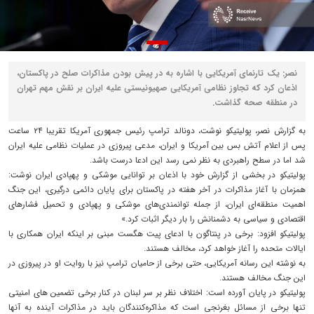
نصر: یک تارنمای آمریکایی با اشاره به در پیش بودن مذاکرات صلح در پاکستان،
اذعان کرد که تجاوز نظامی آمریکایی صهیونیستی علیه ایران بر نقش مهم تهران
در منطقه صحه گذاشت.
به گزارش نصر، پولیتیکو نوشت، دونالد ترامپ رئیس جمهوری آمریکا تقریبا ۲۴ ساعت
پس از اعلام آتش بس بین آمریکا و ایران، مدعی پیروزی در عملیات نظامی علیه ایران
شد اما در سطح راهبردی به نظر نمی رسد این ادعا درست باشد.
پولیتیکو در بخشی از گزارش خود با اذعان بر توانایی موشکی و پهپادی ایران نوشت:
همزمان با آغاز مذاکرات در آخر هفته در پاکستان برای پایان دائمی درگیری، این جنگ
اهمیت منطقه‌ای ایران، از جمله توانمندی‌های موشکی و پهپادی و تحمیل فشارهای
اقتصادی و سیاسی به دشمنانش را بار دیگر اثبات کرد.»
پولیتیکو افزود: برخی در پنتاگون با ادعای پیت هگست مبنی بر اینکه ایران همکاری با
ایالات متحده را آغاز خواهد کرد، مخالف هستند.
به نوشته این رسانه آمریکایی، حتی برخی از حامیان ترامپ نیز با روایت او در پیروزی در
این جنگ مخالف هستند.
پولیتیکو در پایان آورده است: اختلاف نظر بر سر لبنان در کنار برخی تضمین های امنیتی
تنها برخی از مسائل بغرنجی است که مذاکره‌کنندگان باید در مذاکرات آینده به آنها