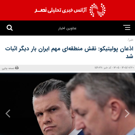
عناوین اخبار
خبر/
اذعان پولیتیکو: نقش منطقه‌ای مهم ایران بار دیگر اثبات
شد
1405/01/20 - 13:05 - کد خبر: 159048
نسخه چاپی