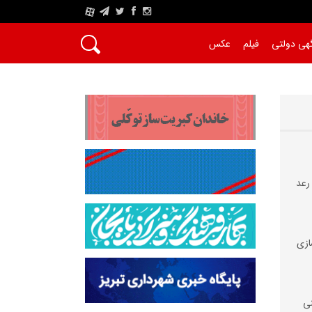
A
هی دولتی
فیلم
عکس
 رعد
ازی
نی