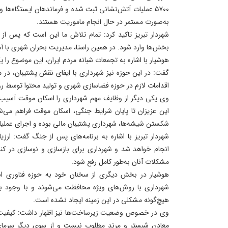
۵۷۰۰ عملیات آتش‌نشانی ثبت شده و فرماندهان ایستگاه‌ه
به‌صورت مستمر در حال انجام ماموریت هستند.
شهردار تبریز تاکید کرد: تمام تلاش ما این است که پس از
بخش‌ها وارد شود. در همین راستا، مدیریت بحران شهری با آم
هوشیار با اشاره به تجمعات شبانه مردم ایران، این موضوع را ی
گفت: در این حوزه نیز شهرداری با ایفای نقش پشتیبان، در
اقدامات لازم در حوزه فضاسازی شهری و تولید محتوا توسط ر
وی یکی دیگر از وظایف مهم شهرداری را اسکان موقت آسیب‌د
این عزیزان تا پایان شرایط جنگی، اسکان موقت فراهم می‌
شکستن شیشه‌ها، شهرداری پشتیبان مالی بوده و اجرای عملیا
شهردار تبریز با اشاره به برنامه‌های پس از جنگ گفت: ار
انجام خواهد شد و شهرداری برای بازسازی و نوسازی در کنا
مشکلات آنان به‌طور کامل رفع شود.
هوشیار در بخش دیگری از سخنان خود به حوزه فناوری اش
شهرداری با روش‌های ویژه محافظت می‌شوند و با وجود بر
هیچ‌گونه مشکلی در این زمینه ایجاد نشده است.
وی در خصوص وضعیت زیرساخت‌ها نیز اظهار داشت: کیفیت سن
معادن شبستر و مرند مطلوب نیست و از سوی دیگر سرمای 