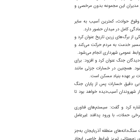
ا و مدیران این مجموعه بدون مرخصی و
12:25
پیام بهرام سرمست به مناسب
روز خبرنگار
 وقوع حوادث، کمترین آسیب به سایر
ادگی کامل در میدان حضور دارد.
12:18
کی از برگ‌های زرین تاریخ عنوان کرد و
قیمت طلا و ارز در بازار تبریز -
 مسیر خدمت به مردم حرکت می‌کند و
شنبه 17 مرداد 1405
وابط عمومی شهرداری انجام می‌شود.
12:04
یدگان جنگ عنوان کرد و افزود: برای
پیش‌بینی وضعیت جوی پنج ر
شود. همچنین در خسارات جزئی مانند
آینده؛ موج جدید ناپایداری ج
ت بر عهده بنیاد مسکن است.
در راه است
زیابی دقیق خسارات پس از پایان جنگ
ر شهروندان آسیب‌دیده خواهد بود تا
اره کرد و گفت: سیستم‌های فناوری
خی حملات، با ورود پدافند غیرعامل
گ‌دانه‌های منطقه آذربایجان به‌جز
زمستانی تبریز شرایط خاصی ایجاد