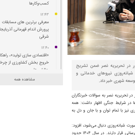
کسب‌وکارها
12:43
معرفی برترین های مسابقات
پرورش اندام قهرمانی آذربایجا
شرقی
12:40
«اقتصادی‌ سازی تولید»، راهکار
خروج بخش کشاورزی از چرخ
ضور در تحریریه نصر ضمن تشریح
چالش‌ ها
شبانه‌روزی نیروهای خدماتی و
مشاهده همه
وسعه شهری خبر داد.
12:38
مهارت‌آموزی، راهکار کاهش بی
در تحریریه نصر به سوالات خبرنگاران
و آسیب‌های اجتماعی است
ها در شرایط جنگی اظهار داشت: همه
12:27
ری نیز با تمام توان و با جان و دل به
ظرفیت مراودات تجاری با جم
آذربایجان تا دو برابر قابل افز
رت شبانه‌روزی دنبال می‌شود، افزود:
است
نیروهای آتش‌نشانی و خدمات شهری در خط مقدم خدمت‌رسانی قرار دارند. در سال ۱۴۰۴ حدود