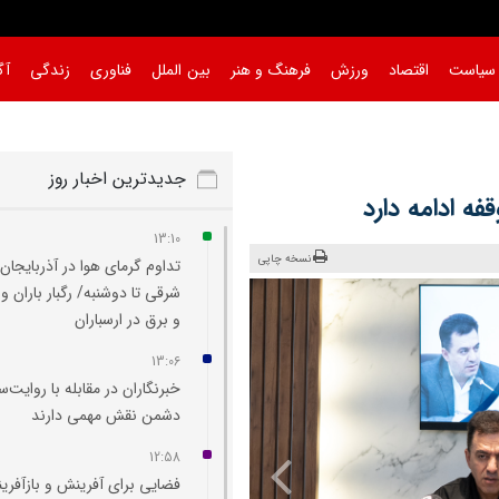
سیاست
اقتصاد
ورزش
فرهنگ و هنر
بین الملل
فناوری
زندگی
آگ
جدیدترین اخبار روز
 ادامه دارد
13:10
نسخه چاپی
تداوم گرمای هوا در آذربایجان‌
شرقی تا دوشنبه/ رگبار باران و
و برق در ارسباران
13:06
خبرنگاران در مقابله با روایت‌س
دشمن نقش مهمی دارند
12:58
فضایی برای آفرینش و بازآفری