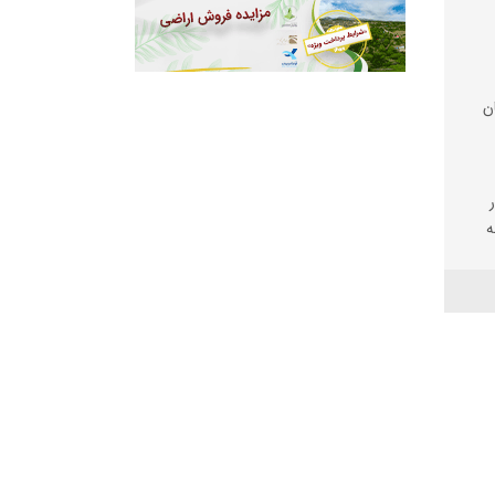
ن
ه
کاری
هوری
ایش