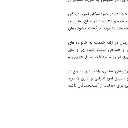
11:35
آتش‌ سوزی مراتع هامپوئیل مر
انجام‌شده در حوزه اسکان آسیب‌دیدگان
با تلاش نیروهای امدادی و اه
گفت: برای ۲۳ واحد مسکونی در تبریز اسکان اضطراری فراهم شده و ۳۲ واحد در سطح استان نیز
مهار شد
‌اند تا روند بازگشت خانواده‌های
11:15
‌رسان در ارائه خدمت به خانواده های
ترامپ فاسد، آمریکا را وارد یک
ی و همراهی بیشتر شهرداری و سایر
جنگ فاجعه بار کرده است
ریع در روند پرداخت مبالغ حمایتی و
11:05
آذربایجان تنها یک خطه نیست
ارش‌های استانی، راهکارهای تسریع در
کتابی گشوده به وسعت تاریخ
سهیل امور اجرایی و اداری را مورد
ایران‌ زمین است
ی برای حمایت از آسیب‌دیدگان تأکید