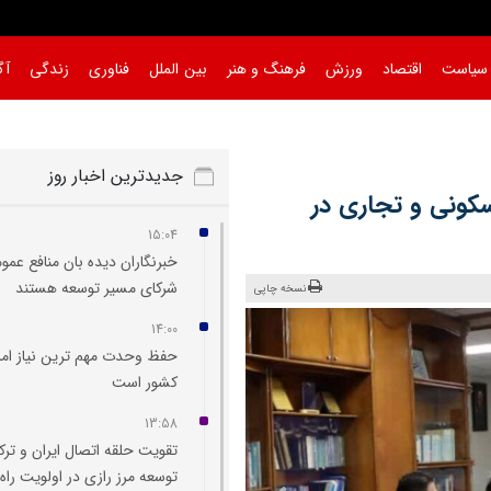
سیاست
اقتصاد
ورزش
فرهنگ و هنر
بین الملل
فناوری
زندگی
آگ
جدیدترین اخبار روز
زار و ۶۲۶ واحد مسکونی و تجاری در
15:04
خبرنگاران دیده‌ بان منافع عمو
شرکای مسیر توسعه هستند
نسخه چاپی
14:00
حفظ وحدت مهم‌ ترین نیاز امر
کشور است
13:58
تقویت حلقه اتصال ایران و ترک
توسعه مرز رازی در اولویت راه‌