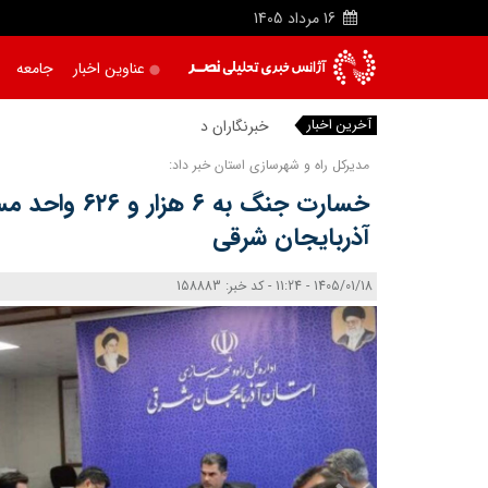
16
مرداد
1405
عناوین اخبار
جامعه
آخرین اخبار
خبرنگاران دیده‌ بان
|
مدیرکل راه و شهرسازی استان خبر داد:
خسارت جنگ به ۶ ه
آذربایجان‌ شرقی
1405/01/18 - 11:24 - کد خبر: 158883