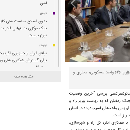
آهن
13:12
بدون اصلاح سیاست‌ های کلان
بانک مرکزی به تنهایی قادر به 
تورم نیست
12:44
توافق ایران و جمهوری آذربایج
برای گسترش همکاری‌ های و
و جوانان
نصر: مدیرکل راه و شهرسازی آذربایجان‌ شرقی گفت: ۶ هزار و ۶۲۶ واحد مسکونی، تجاری و
مشاهده همه
12:11
پاسخ تامین‌ اجتماعی به زمان
پرداخت مابه‌ التفاوت حقوق
دئوکنفرانسی بررسی آخرین وضعیت
بازنشستگان
جنگ رمضان که به ریاست وزیر راه و
 ارزیابی واحدهای آسیب‌دیده در استان
11:51
هشدار درباره فروش حواله‌ ها
ا همکاری اداره کل راه و شهرسازی،
صوری خودروهای وارداتی
 این کار همچنان به صورت مستمر در