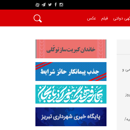
A
هی دولتی
فیلم
عکس
می و
وز
یه/