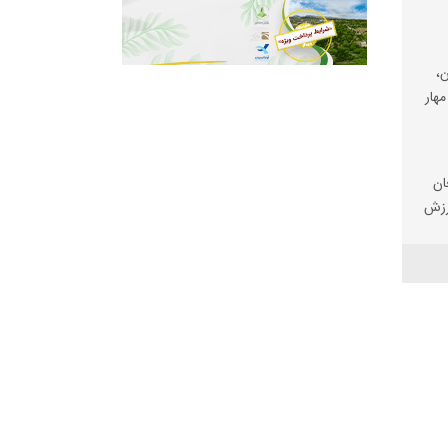
،
مهار
ان
رزش
ی