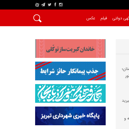
A
هی دولتی
فیلم
عکس
تان؛
ور
یرید
ه و