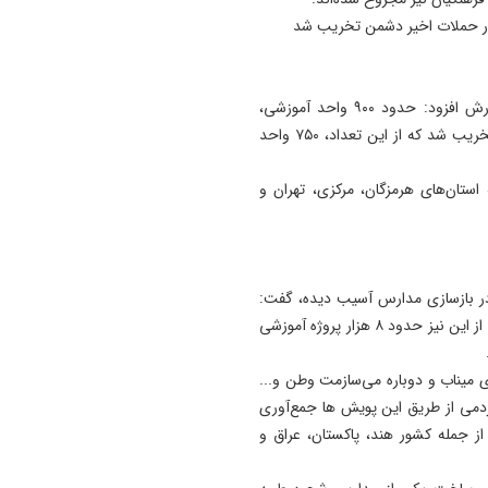
تان عمل کنید
21:51
همه چیز درباره ایران به طور
وی با اشاره به میزان خسارات زیرساختی در آموزش و پرورش افزود: حدود ۹۰۰ واحد آموزشی،
استثنایی خوب پیش می‌ رود
اداری و اردوگاهی و فصای ورزشی در حملات اخیر دشمن تخریب شد که از این تعداد، ۷۵۰ واحد
21:25
پایان طرح ترافیکی اربعین پلی
ستان‌های هرمزگان، مرکزی، تهران و
ثبت ۶۷ میلیون تردد
در بازسازی مدارس آسیب دیده، گفت:
روند بازسازی مدارس با شتاب بیشتری دنبال می‌شود و پیش از این نیز حدود ۸ هزار پروژه آموزشی
 میناب و دوباره می‌سازمت وطن و...
رد تومان کمک‌های مردمی از طریق این پویش ها جمع‌آوری
 جمله کشور هند، پاکستان، عراق و