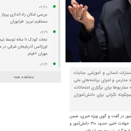
09:38
بررسی امکان راه‌ اندازی پرواز
مستقیم تبریز- طرابوزان
09:29
نجات کودک ۱۱ ساله توسط تیم
اورژانس آذربایجان شرقی در م
مهران +فیلم
09:24
مهران همچنان پرترددترین مرز
سارات انسانی و آموزشی جنایات
مشاهده همه
اربعینی کشور
ه مدارس و اجرای برنامه‌های ملی
 سناریوها برای برگزاری امتحانات،
22:40
گونه نگرانی برای دانش‌آموزان
وقتی از وفاق صحبت می‌کنم،
منظورم مردم هستند/ باید مبل
کالابرگ را افزایش دهیم
حضور در گفت و گوی ویژه خبری، ضمن
22:29
تسلیت به ملت ایران و خانواده‌های شهدا، اعلام کرد: در پی حوادث اخیر، حدود ۳۱۰ دانش‌آموز و
واقعیت‌ ها را بپذیرید و به تعه