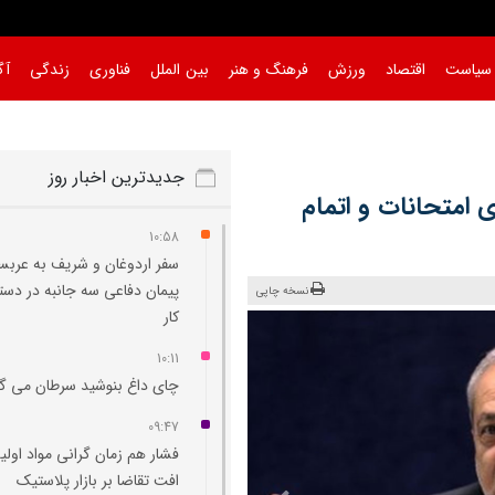
سیاست
اقتصاد
ورزش
فرهنگ و هنر
بین الملل
فناوری
زندگی
آگ
جدیدترین اخبار روز
 امتحانات و اتمام
10:58
سفر اردوغان و شریف به عربس
پیمان دفاعی سه جانبه در دست
نسخه چاپی
کار
10:11
چای داغ بنوشید سرطان می‌ گ
09:47
فشار هم‌ زمان گرانی مواد اولی
افت تقاضا بر بازار پلاستیک