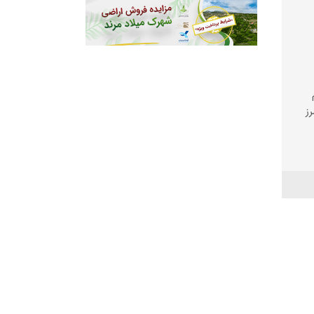
رز
غ
دات‌