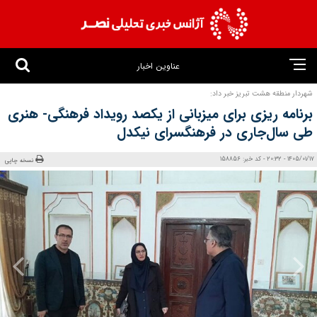
عناوین اخبار
شهردار منطقه هشت تبریز خبر داد:
برنامه ریزی برای میزبانی از یکصد رویداد فرهنگی- هنری
طی سال‌جاری در فرهنگسرای نیکدل
1405/01/17 - 20:32 - کد خبر: 158856
نسخه چاپی