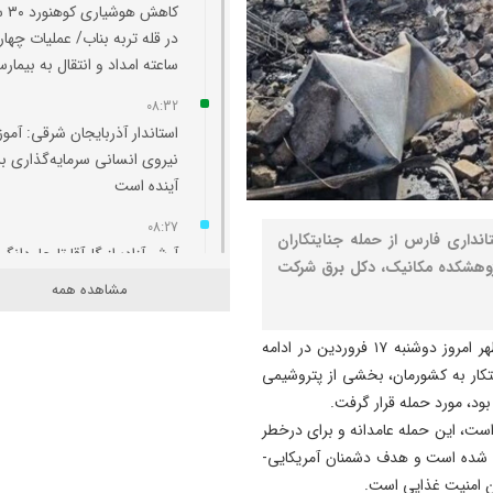
کاهش هو
در قله تربه بناب/ عملیات چهار
ساعته امداد و انتقال به بیمارس
08:32
استاندار آذربایجان شرقی: آم
نیروی انسانی سرمایه‌گذاری ب
آینده است
08:27
داری فارس از حمله جنایتکاران
آرش آزاد؛ از گل‌آقا تا جاودانگی
ژوهشکده مکانیک، دکل برق شرکت
مشاهده همه
08:21
خلعت‌پوشان در محاصره
به گزارش نصر،جلیل حسنی در گفت‌وگویی گفت: حوالی ظهر امروز دوشنبه ۱۷ فروردین در ادامه
بی‌توجهی؛ برج تاریخی تبریز د
کار به کشورمان، بخشی از پتروشیمی
انتظار نجات
د، مورد حمله قرار گرفت.
23:20
است، این حمله عامدانه و برای درخطر
جریمه ۱۴۸ میلیارد ریالی
م شده است و هدف دشمنان آمریکایی-
قاچاقچیان شمش نقره در شبس
ن امنیت غذایی است.