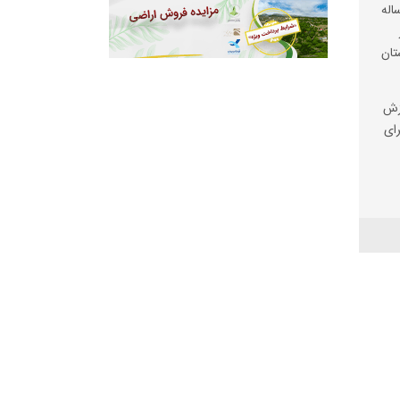
شیاری کوهنورد ۳۰ ساله
تان
وزش
رای
ر
تر