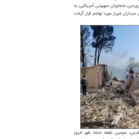
تصریح کرد: همچنین در حمله ظهر امروز دوشنبه ۱۷ فروردین متجاوزان صهیونی آمریکایی به
23:13
اول و دوم شهریور؛ تبریز میزبا
سرداران شیراز مورد تهاجم قرار گرفت
جشنواره ثبت ملی اریس، نوقا 
رشته‌ختایی
23:11
۲ هزار واحد مسکونی برای ساک
پهنه پرخطر ۴۸ هکتاری تبریز
احداث می‌شود
23:06
آمادگی کامل برای برگزاری کنکو
۱۴۰۵/پیامک مشمولان سهمیه
جنگ جعلی است
ارس، سومین نقطه حمله ظهر امروز