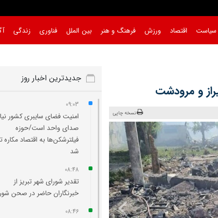
سیاست
اقتصاد
ورزش
فرهنگ و هنر
بین الملل
فناوری
زندگی
آگ
جدیدترین اخبار روز
راز و مرودشت
09:03
نسخه چاپی
امنیت فضای سایبری کشور نیاز
صدای واحد است/حوزه
فیلترشکن‌ها به اقتصاد مکاره ت
شد
08:48
تقدیر شورای شهر تبریز از
خبرنگاران حاضر در صحن شورا
08:46