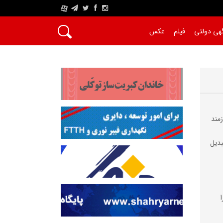
A
هی دولتی
فیلم
عکس
مند
بدیل