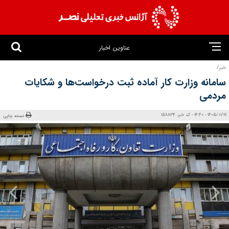
عناوین اخبار
خبر/
سامانه وزارت کار آماده ثبت درخواست‌ها و شکایات
مردمی
1405/01/17 - 14:40 - کد خبر: 158834
نسخه چاپی